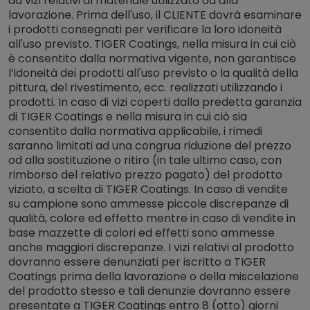
da vizi relativi al materiale utilizzato od alla
lavorazione. Prima dell'uso, il CLIENTE dovrà esaminare
i prodotti consegnati per verificare la loro idoneità
all'uso previsto. TIGER Coatings, nella misura in cui ciò
è consentito dalla normativa vigente, non garantisce
l’idoneità dei prodotti all'uso previsto o la qualità della
pittura, del rivestimento, ecc. realizzati utilizzando i
prodotti. In caso di vizi coperti dalla predetta garanzia
di TIGER Coatings e nella misura in cui ciò sia
consentito dalla normativa applicabile, i rimedi
saranno limitati ad una congrua riduzione del prezzo
od alla sostituzione o ritiro (in tale ultimo caso, con
rimborso del relativo prezzo pagato) del prodotto
viziato, a scelta di TIGER Coatings. In caso di vendite
su campione sono ammesse piccole discrepanze di
qualità, colore ed effetto mentre in caso di vendite in
base mazzette di colori ed effetti sono ammesse
anche maggiori discrepanze. I vizi relativi al prodotto
dovranno essere denunziati per iscritto a TIGER
Coatings prima della lavorazione o della miscelazione
del prodotto stesso e tali denunzie dovranno essere
presentate a TIGER Coatings entro 8 (otto) giorni