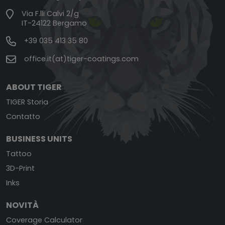
Via F.lli Calvi 2/g
IT-24122 Bergamo
+39 035 413 35 80
office.it(at)tiger-coatings.com
ABOUT TIGER
TIGER Storia
Contatto
BUSINESS UNITS
Tattoo
3D-Print
Inks
NOVITÀ
Coverage Calculator