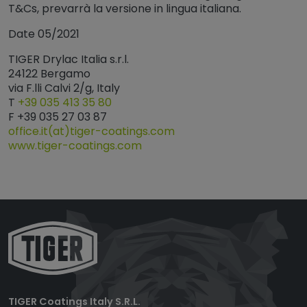
T&Cs, prevarrà la versione in lingua italiana.
Date 05/2021
TIGER Drylac Italia s.r.l.
24122 Bergamo
via F.lli Calvi 2/g, Italy
T
+39 035 413 35 80
F +39 035 27 03 87
office.it(at)tiger-coatings.com
www.tiger-coatings.com
TIGER Coatings Italy S.R.L.