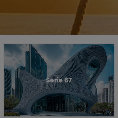
Untermenü öffnen für „www.tiger-coatings.com“
Untermenü öffnen für „Vernici in 
Vernici in Polvere
Untermenü öffnen für „FlexCURE“
FlexCURE
Serie 67