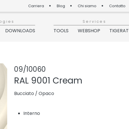
Carriera
Blog
Chi siamo
Contatto
ogies
Services
DOWNLOADS
TOOLS
WEBSHOP
TIGERA
Condividi prod
Aggiungi o 
09/10060
RAL 9001 Cream
Bucciato
/
Opaco
Interno