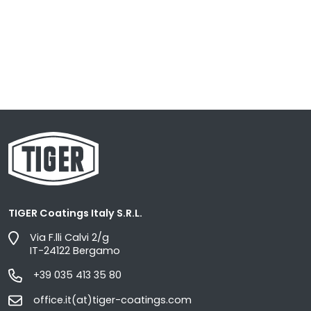
TIGER Coatings Italy S.R.L.
Via F.lli Calvi 2/g
IT-24122 Bergamo
+39 035 413 35 80
office.it(at)tiger-coatings.com