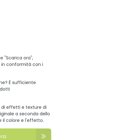
e "Scarica ora",
i in conformità con i
one? È sufficiente
odotti
di effetti e texture di
riginale a seconda dello
l colore e l'effetto.
ora