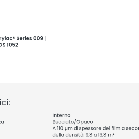
rylac® Series 009 |
DS 1052
ci:
Interno
za:
Bucciato/Opaco
A 110 µm di spessore del film a sec
della densità: 9,8 a 13,8 m²