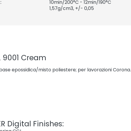
:
10min/200°C - 12min/190°C
1,57
g/cm3, +/- 0,05
L 9001 Cream
 base epossidica/misto poliestere; per lavorazioni Corona.
R Digital Finishes: