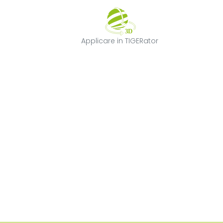
Applicare in TI
Applicare in TIGERator