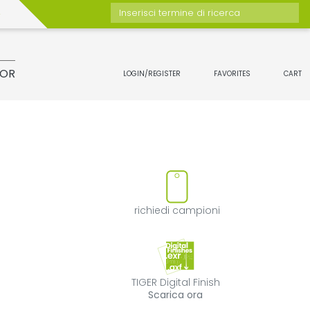
Inserisci termine di ricerca
TOR
LOGIN/REGISTER
FAVORITES
CART
otto
rimuovi il prodotto dai preferit
richiedi campion
richiedi campioni
TIGER Digital Fin
TIGER Digital Finish
Scarica ora