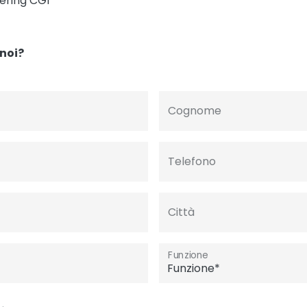
dering CGI
noi?
Cognome
Telefono
Città
Funzione