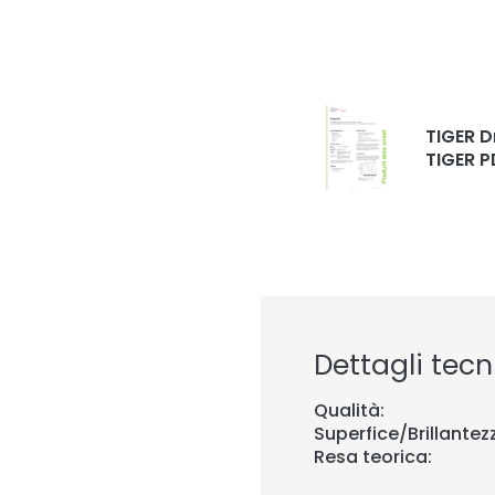
TIGER D
TIGER P
Dettagli tecni
Qualità:
Superfice/Brillantez
Resa teorica: