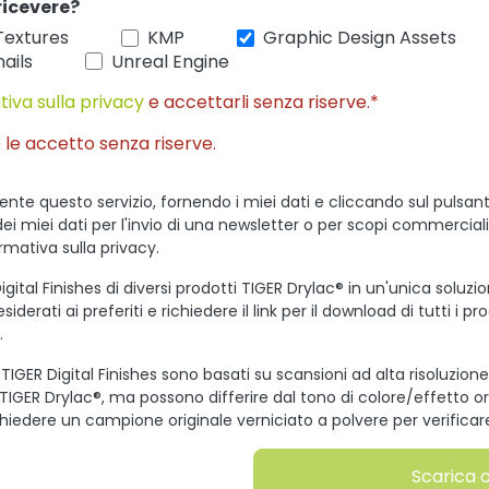
ricevere?
Textures
KMP
Graphic Design Assets
ails
Unreal Engine
tiva sulla privacy
e accettarli senza riserve.*
 le accetto senza riserve.
ente questo servizio, fornendo i miei dati e cliccando sul pulsant
dei miei dati per l'invio di una newsletter o per scopi commercial
ormativa sulla privacy.
igital Finishes di diversi prodotti TIGER Drylac® in un'unica soluzi
iderati ai preferiti e richiedere il link per il download di tutti i pr
.
 TIGER Digital Finishes sono basati su scansioni ad alta risoluzione 
 TIGER Drylac®, ma possono differire dal tono di colore/effetto o
hiedere un campione originale verniciato a polvere per verificare i
Scarica 