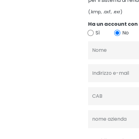
per il sistema di ren
(.kmp, .axf, .exr)
Ha un account con 
Sì
No
Nome
Indirizzo e-mail
CAB
nome azienda