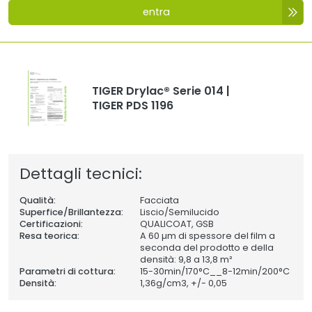
entra
TIGER Drylac® Serie 014 |
TIGER PDS 1196
Dettagli tecnici:
Qualità:
Facciata
Superfice/Brillantezza:
Liscio/Semilucido
Certificazioni:
QUALICOAT, GSB
Resa teorica:
A 60 µm di spessore del film a
seconda del prodotto e della
densità: 9,8 a 13,8 m²
Parametri di cottura:
15-30min/170°C__8-12min/200°C
Densità:
1,36
g/cm3, +/- 0,05