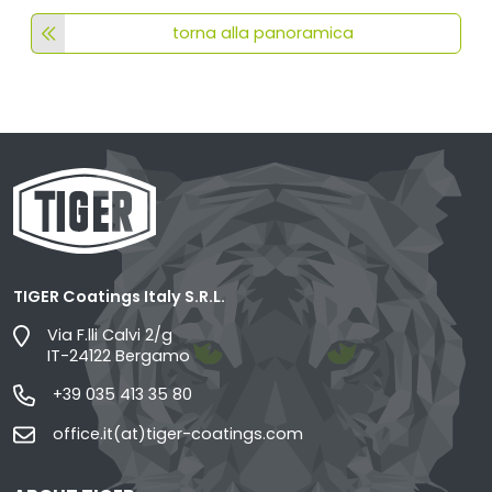
torna alla panoramica
TIGER Coatings Italy S.R.L.
Via F.lli Calvi 2/g
IT-24122 Bergamo
+39 035 413 35 80
office.it(at)tiger-coatings.com