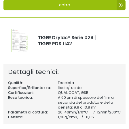
entra
TIGER Drylac® Serie 029 |
TIGER PDS 1142
Dettagli tecnici:
Qualità:
Facciata
Superfice/Brillantezza:
Liscio/Lucido
Certificazioni:
QUALICOAT, GSB
Resa teorica:
A 60 µm di spessore del film a
seconda del prodotto e della
densità: 9,8 a 13,8 m²
Parametri di cottura:
20-40min/170°C__7-12min/200°C
Densità:
1,28
g/cm3, +/- 0,05