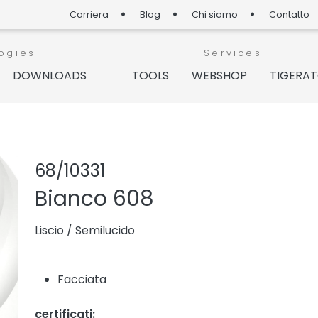
Carriera
Blog
Chi siamo
Contatto
ogies
Services
DOWNLOADS
TOOLS
WEBSHOP
TIGERA
Condividi prodo
Aggiungi o r
68/10331
Bianco 608
Liscio
/
Semilucido
Facciata
certificati: