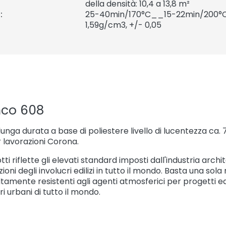
della densità: 10,4 a 13,8 m²
:
25-40min/170°C__15-22min/200°
1,59
g/cm3, +/- 0,05
nco 608
lunga durata a base di poliestere livello di lucentezza ca.
 lavorazioni Corona.
ti riflette gli elevati standard imposti dall'industria archi
ioni degli involucri edilizi in tutto il mondo. Basta una so
altamente resistenti agli agenti atmosferici per progetti e
i urbani di tutto il mondo.