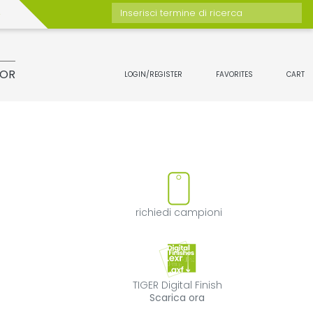
Inserisci termine di ricerca
TOR
LOGIN/REGISTER
FAVORITES
CART
tto
imuovi il prodotto dai preferit
richiedi campion
richiedi campioni
TIGER Digital Fin
TIGER Digital Finish
Scarica ora