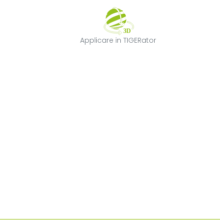
Applicare in TI
Applicare in TIGERator