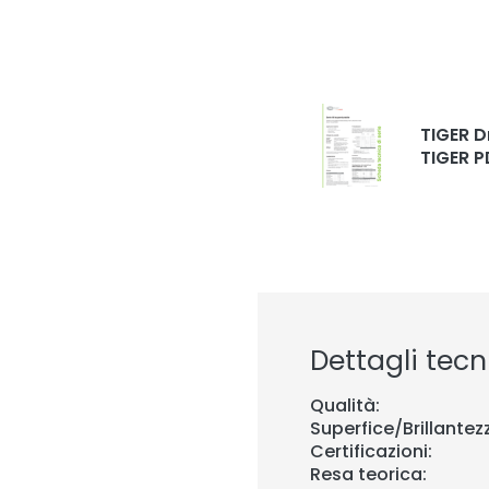
TIGER D
TIGER P
Dettagli tecni
Qualità:
Superfice/Brillantez
Certificazioni:
Resa teorica: