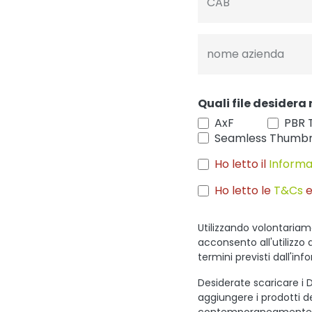
CAB
nome azienda
Quali file desidera 
AxF
PBR 
Seamless Thumbn
Ho letto il
Informa
Ho letto le
T&Cs
e
Utilizzando volontariam
acconsento all'utilizzo 
termini previsti dall'inf
Desiderate scaricare i D
aggiungere i prodotti des