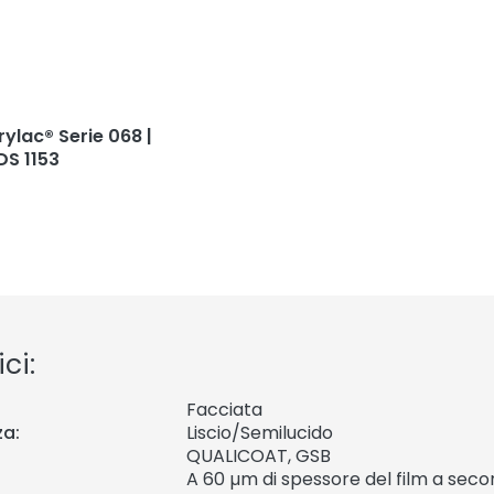
rylac® Serie 068 |
DS 1153
ci:
Facciata
za:
Liscio/Semilucido
QUALICOAT, GSB
A 60 µm di spessore del film a sec