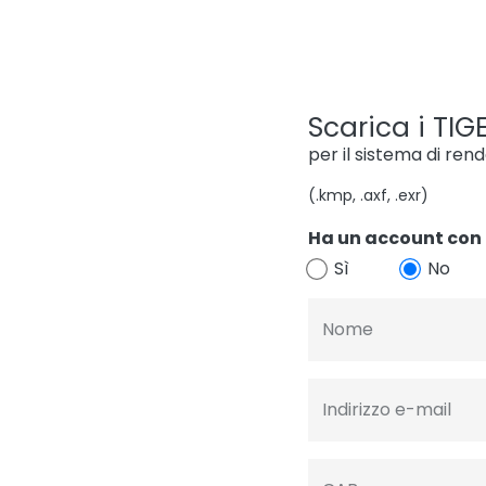
Scarica i TIGE
per il sistema di ren
(.kmp, .axf, .exr)
Ha un account con 
Sì
No
Nome
Indirizzo e-mail