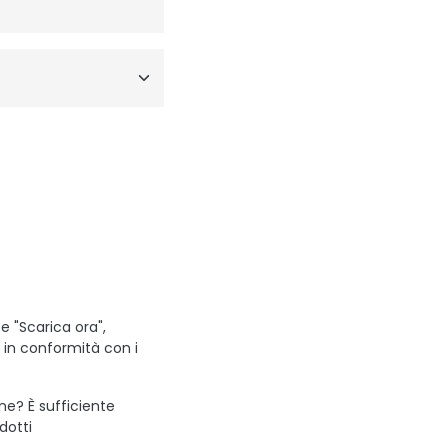
e "Scarica ora",
i in conformità con i
one? È sufficiente
odotti