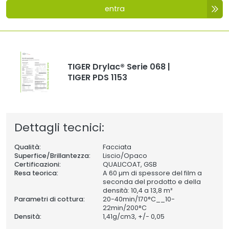
entra
TIGER Drylac® Serie 068 |
TIGER PDS 1153
Dettagli tecnici:
Qualità:
Facciata
Superfice/Brillantezza:
Liscio/Opaco
Certificazioni:
QUALICOAT, GSB
Resa teorica:
A 60 µm di spessore del film a
seconda del prodotto e della
densità: 10,4 a 13,8 m²
Parametri di cottura:
20-40min/170°C__10-
22min/200°C
Densità:
1,41
g/cm3, +/- 0,05