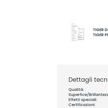
TIGER D
TIGER P
Dettagli tecni
Qualità:
Superfice/Brillantez
Effetti speciali:
Certificazioni: