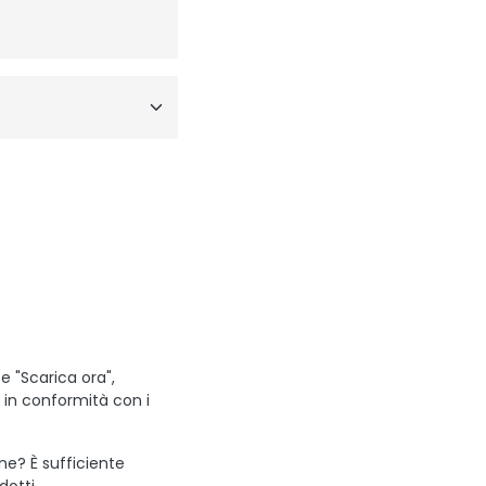
e "Scarica ora",
i in conformità con i
one? È sufficiente