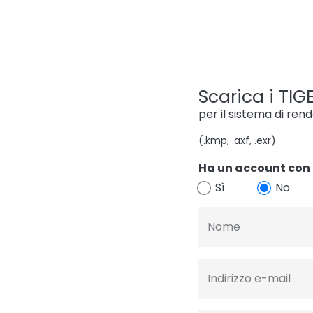
Scarica i TIGE
per il sistema di ren
(.kmp, .axf, .exr)
Ha un account con 
Sì
No
Nome
Indirizzo e-mail