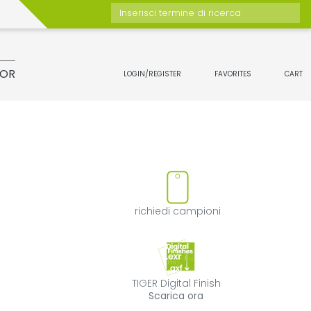
Inserisci termine di ricerca
TOR
LOGIN/REGISTER
FAVORITES
CART
otto
rimuovi il prodotto dai preferi
richiedi campion
richiedi campioni
TIGER Digital Fin
TIGER Digital Finish
Scarica ora