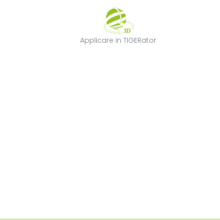
Applicare in TI
Applicare in TIGERator