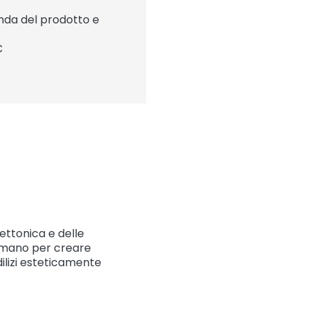
onda del prodotto e
C
tettonica e delle
la mano per creare
dilizi esteticamente