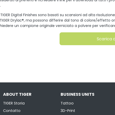
iderati ai preferiti e richiedere il link per il download di tutti i pr
.
 TIGER Digital Finishes sono basati su scansioni ad alta risoluzione 
 TIGER Drylac®, ma possono differire dal tono di colore/effetto o
hiedere un campione originale verniciato a polvere per verificare i
Scarica 
ABOUT TIGER
BUSINESS UNITS
TIGER Storia
Tattoo
Contatto
3D-Print