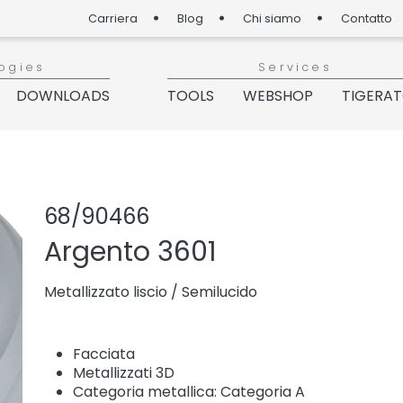
Carriera
Blog
Chi siamo
Contatto
ogies
Services
DOWNLOADS
TOOLS
WEBSHOP
TIGERA
Condividi prod
Aggiungi o 
68/90466
Argento 3601
Metallizzato liscio
/
Semilucido
Facciata
Metallizzati 3D
Categoria metallica: Categoria A