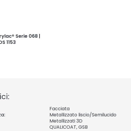
rylac® Serie 068 |
DS 1153
ci:
Facciata
za:
Metallizzato liscio/Semilucido
Metallizzati 3D
QUALICOAT, GSB