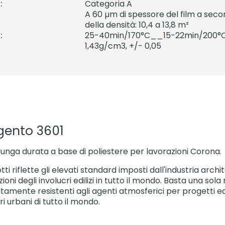
:
Categoria A
A 60 µm di spessore del film a sec
della densità: 10,4 a 13,8 m²
:
25-40min/170°C__15-22min/200°
1,43
g/cm3, +/- 0,05
gento 3601
lunga durata a base di poliestere per lavorazioni Corona.
ti riflette gli elevati standard imposti dall'industria archi
ioni degli involucri edilizi in tutto il mondo. Basta una so
altamente resistenti agli agenti atmosferici per progetti e
i urbani di tutto il mondo.