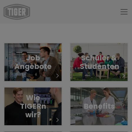
Untermenü öffnen für „www.tiger-coatings.com“
Untermenü öffnen für „Karriere“
Karriere
Wir sind ein Team
Job
Schüler &
Angebote
Studenten
Wie
TIGERn
Benefits
wir?