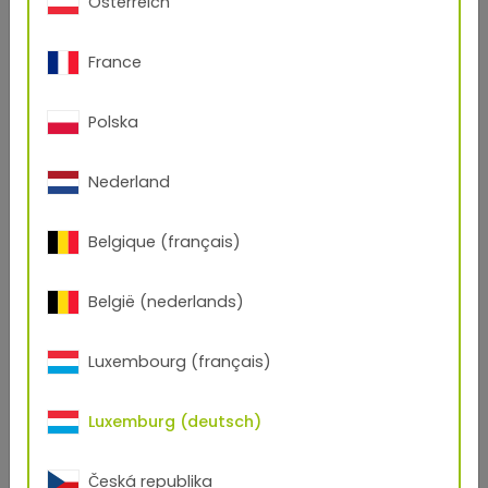
Österreich
Egal ob bei regelmäßigen Lehrlingstreffs,
gemeinsamen Mittagessen, Teambuilding-Ausflügen
France
oder Seminaren, bei unseren Lehrlingen steht
Teamwork hoch im Kurs.
Polska
Nederland
Belgique (français)
België (nederlands)
Luxembourg (français)
Luxemburg (deutsch)
Česká republika