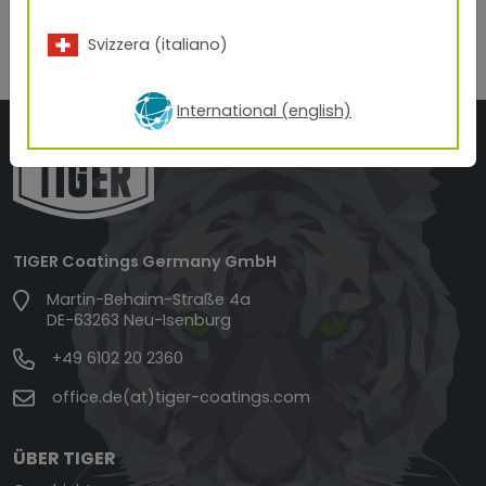
http://www.lehremitmatura-ooe.at
Svizzera (italiano)
International (english)
TIGER Coatings Germany GmbH
Martin-Behaim-Straße 4a
DE-63263 Neu-Isenburg
+49 6102 20 2360
office.de(at)tiger-coatings.com
ÜBER TIGER