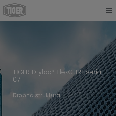
TIGER Drylac® FlexCURE seria
67
Drobna struktura