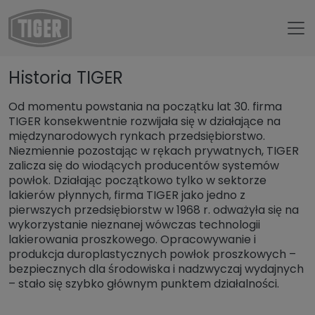
Untermenü öffnen für „www.tiger-coatings.com“
Historia TIGER
Untermenü öffnen für „TIGER Group“
O nas
Od momentu powstania na początku lat 30. firma
Historia TIGER
TIGER konsekwentnie rozwijała się w działające na
międzynarodowych rynkach przedsiębiorstwo.
Niezmiennie pozostając w rękach prywatnych, TIGER
zalicza się do wiodących producentów systemów
powłok. Działając początkowo tylko w sektorze
lakierów płynnych, firma TIGER jako jedno z
pierwszych przedsiębiorstw w 1968 r. odważyła się na
wykorzystanie nieznanej wówczas technologii
lakierowania proszkowego. Opracowywanie i
produkcja duroplastycznych powłok proszkowych –
bezpiecznych dla środowiska i nadzwyczaj wydajnych
– stało się szybko głównym punktem działalności.