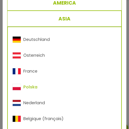
AMERICA
ASIA
Deutschland
Österreich
2011
France
Polska
®
With TIGITAL
, TIGER creates a new
Nederland
business unit for inks and powders for
industrial digital printing.
Belgique (français)