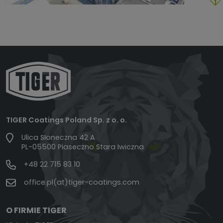
TIGER Coatings Poland Sp. z o. o.
Ulica Słoneczna 42 A
PL-05500 Piaseczno Stara Iwiczna
+48 22 715 83 10
office.pl(at)tiger-coatings.com
O FIRMIE TIGER