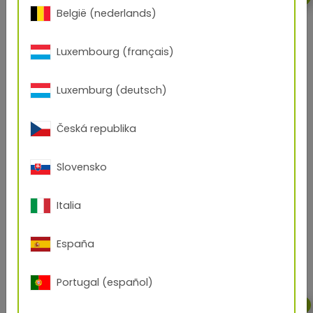
België (nederlands)
Luxembourg (français)
Luxemburg (deutsch)
Česká republika
Slovensko
2014
Italia
España
TIGER makes major capital investments
in powder coating production.
Portugal (español)