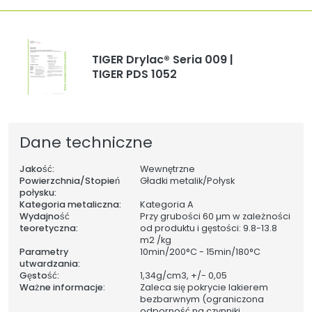
TIGER Drylac® Seria 009 |
TIGER PDS 1052
Dane techniczne
Jakość:
Wewnętrzne
Powierzchnia/Stopień
Gładki metalik/Połysk
połysku:
Kategoria metaliczna:
Kategoria A
Wydajność
Przy grubości 60 µm w zależności
teoretyczna:
od produktu i gęstości: 9.8-13.8
m2 /kg
Parametry
10min/200°C - 15min/180°C
utwardzania:
Gęstość:
1,34
g/cm3, +/- 0,05
Ważne informacje:
Zaleca się pokrycie lakierem
bezbarwnym (ograniczona
odporność na czynniki