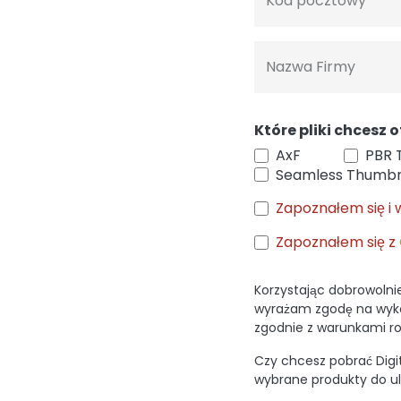
Kod pocztowy
Nazwa Firmy
Które pliki chcesz
AxF
PBR 
Seamless Thumbn
Zapoznałem się i 
Zapoznałem się z
Korzystając dobrowolnie 
wyrażam zgodę na wyko
zgodnie z warunkami ro
Czy chcesz pobrać Digi
wybrane produkty do ulu