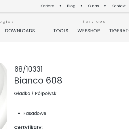
Kariera
Blog
O nas
Kontakt
ogies
Services
DOWNLOADS
TOOLS
WEBSHOP
TIGERA
Udostępnij prod
Dodaj lub u
68/10331
Bianco 608
Gładka
/
Półpołysk
Fasadowe
Certyfikaty: