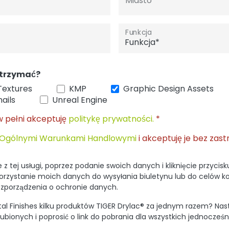
Miasto
Funkcja
 otrzymać?
Textures
KMP
Graphic Design Assets
ails
Unreal Engine
w pełni akceptuję
politykę prywatności.
*
Ogólnymi Warunkami Handlowymi
i akceptuję je bez zast
z tej usługi, poprzez podanie swoich danych i kliknięcie przycisku
rzystanie moich danych do wysyłania biuletynu lub do celów k
zporządzenia o ochronie danych.
tal Finishes kilku produktów TIGER Drylac® za jednym razem? Na
bionych i poprosić o link do pobrania dla wszystkich jednocześn