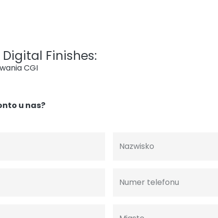
Digital Finishes:
owania CGI
onto u nas?
Nazwisko
Numer telefonu