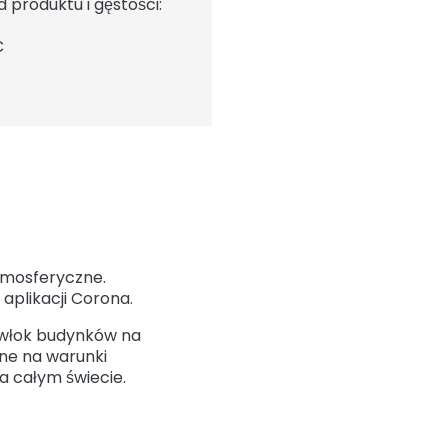
 produktu i gęstości:
C
tmosferyczne.
aplikacji Corona.
owłok budynków na
ne na warunki
a całym świecie.