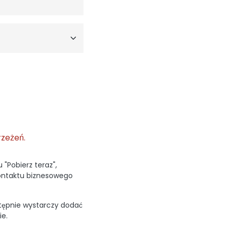
rzeżeń.
 "Pobierz teraz",
ontaktu biznesowego
stępnie wystarczy dodać
ie.