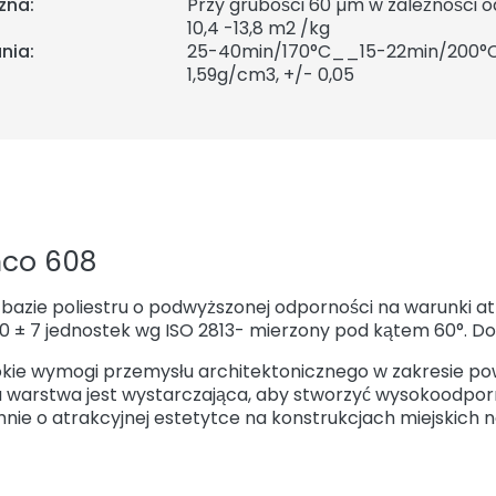
zna:
Przy grubości 60 µm w zależności od
10,4 -13,8 m2 /kg
nia:
25-40min/170°C__15-22min/200°
1,59
g/cm3, +/- 0,05
nco 608
bazie poliestru o podwyższonej odporności na warunki a
70 ± 7 jednostek wg ISO 2813- mierzony pod kątem 60°. Do 
okie wymogi przemysłu architektonicznego w zakresie p
a warstwa jest wystarczająca, aby stworzyć wysokoodpor
e o atrakcyjnej estetytce na konstrukcjach miejskich n