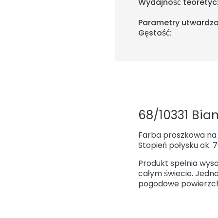
Wydajność teoretyc
Parametry utwardza
Gęstość:
68/10331 Bia
Farba proszkowa na 
Stopień połysku ok. 
Produkt spełnia wys
całym świecie. Jedn
pogodowe powierzchni