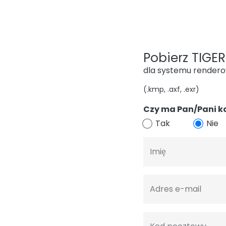
Pobierz TIGER 
dla systemu render
(.kmp, .axf, .exr)
Czy ma Pan/Pani k
Tak
Nie
Imię
Adres e-mail