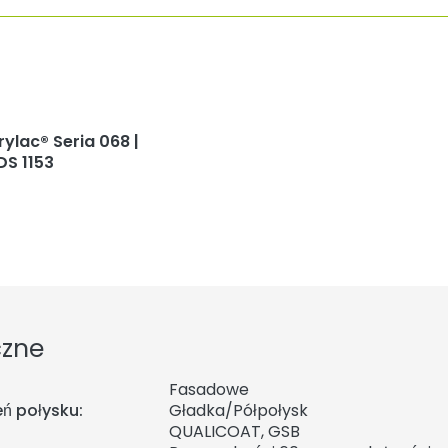
rylac® Seria 068 |
DS 1153
czne
Fasadowe
ń połysku:
Gładka/Półpołysk
QUALICOAT, GSB