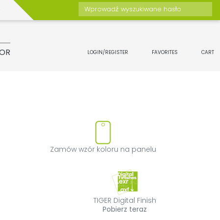
Wprowadź wyszukiwane hasło
TOR
LOGIN/REGISTER
FAVORITES
CART
ukt
suń produkt z ulubionych
Zamów wzór kol
Zamów wzór koloru na panelu
TIGER Digital Fin
TIGER Digital Finish
Pobierz teraz