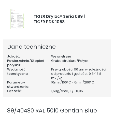
TIGER Drylac® Seria 089 |
TIGER PDS 1058
Dane techniczne
Jakość:
Wewnętrzne
Powierzchnia/Stopień
Gruba struktura/Połysk
połysku:
Wydajność
Przy grubości 110 µm w zależności
teoretyczna:
od produktu i gęstości: 9.8-13.8
m2 /kg
Parametry
10min/160°C - 6min/200°C
utwardzania:
Gęstość:
1,53
g/cm3, +/- 0,05
89/40480 RAL 5010 Gentian Blue