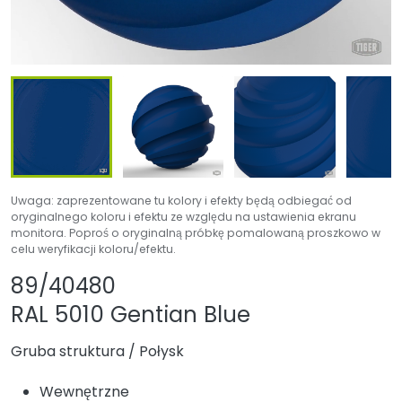
Uwaga: zaprezentowane tu kolory i efekty będą odbiegać od
oryginalnego koloru i efektu ze względu na ustawienia ekranu
monitora. Poproś o oryginalną próbkę pomalowaną proszkowo w
celu weryfikacji koloru/efektu.
Udostępnij produkt
Dodaj lub usuń p
89/40480
RAL 5010 Gentian Blue
Gruba struktura
/
Połysk
Wewnętrzne