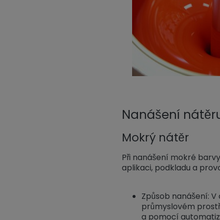
Nanášení nátěr
Mokrý nátěr
Při nanášení mokré barvy 
aplikaci, podkladu a prov
Způsob nanášení: V
průmyslovém prostře
a pomocí automatiz