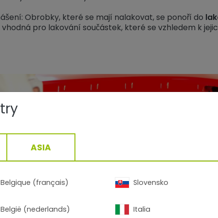
šení: Obrobky, které se mají nalakovat, se ponoří do
la
vhodná pro lakování součástek, které se vzhledem k jejich
try
ASIA
Belgique (français)
Slovensko
België (nederlands)
Italia