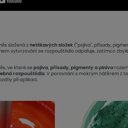
měs složená z
netěkavých složek
("pojiva", přísady, pigme
hem vytvrzování se rozpouštědlo odpařuje, zatímco zbylé 
ěs, ve které se
pojiva, přísady, pigmenty a plniva
rozeme
řebná rozpouštědla
. V porovnání s mokrým nátěrem z toh
díly při aplikaci.