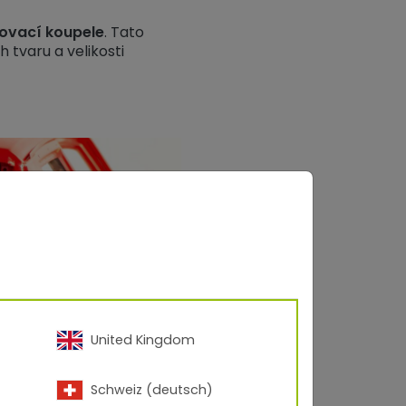
kovací koupele
. Tato
 tvaru a velikosti
United Kingdom
Schweiz (deutsch)