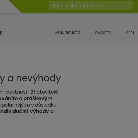
Zadejte hledaný termín
R
LOGIN/REGISTER
FAVORITES
CART
dy a nevýhody
í vlastnosti. Zhotovitelé
ováním
a
práškovým
opulárnějším v důsledku
individuální výhody a