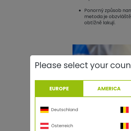
Ponorný způsob naná
metoda je obzvláště 
obtížně lakují.
Please select your coun
EUROPE
AMERICA
Deutschland
Österreich