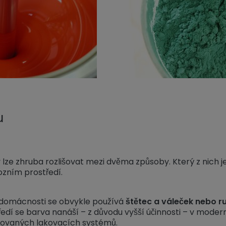
u
lze zhruba rozlišovat mezi dvěma způsoby. Který z nich je 
ozním prostředí.
 domácnosti se obvykle používá
štětec a váleček nebo ru
dí se barva nanáší – z důvodu vyšší účinnosti – v moder
ovaných lakovacích systémů.