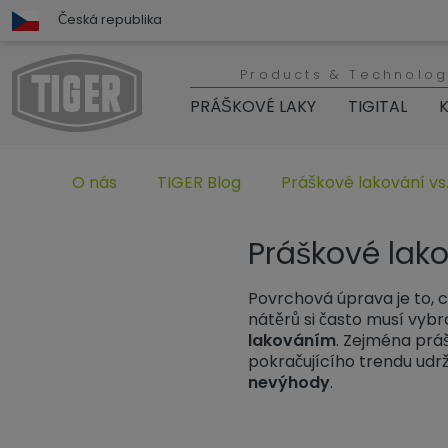
Česká republika
Products & Technolog
PRÁŠKOVÉ LAKY
TIGITAL
K
Untermenü öffnen für „www.tiger-coatings.com“
Untermenü öffnen für „TIGER Group“
Untermenü öffnen für 
O nás
TIGER Blog
Práškové lakování vs
Práškové lako
Povrchová úprava je to, co
nátěrů si často musí vy
lakováním
. Zejména práš
pokračujícího trendu udrži
nevýhody
.