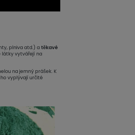
nty, plniva atd.) a
těkavé
látky vytvářejí na
lou na jemný prášek. K
o vyplývají určité