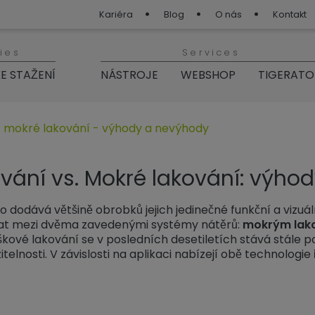
Kariéra
Blog
O nás
Kontakt
ies
Services
E STAŽENÍ
NÁSTROJE
WEBSHOP
TIGERATO
„TIGER Blog“
. mokré lakování - výhody a nevýhody
vání vs. Mokré lakování: výho
 dodává většině obrobků jejich jedinečné funkční a vizuáln
brat mezi dvěma zavedenými systémy nátěrů:
mokrým lak
kové lakování se v posledních desetiletích stává stále p
telnosti. V závislosti na aplikaci nabízejí obě technologie