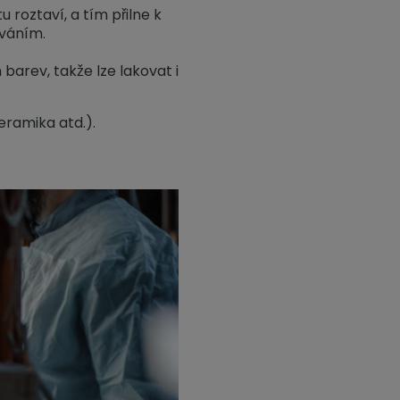
roztaví, a tím přilne k
ováním.
arev, takže lze lakovat i
eramika atd.).