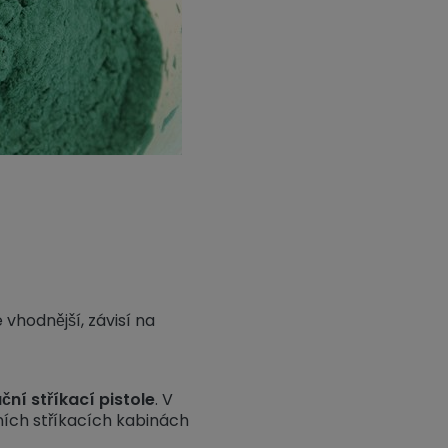
vhodnější, závisí na
ční stříkací pistole
. V
ních stříkacích kabinách