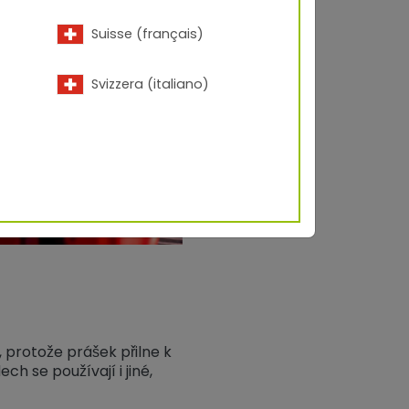
Suisse (français)
Svizzera (italiano)
, protože prášek přilne k
h se používají i jiné,