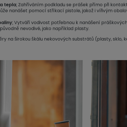
a tepla
:
Zahříváním podkladu se prášek přímo při kontaktu 
že nanášet pomocí stříkací pistole, jakož i vířivým obal
aliny
:
Vytváří vodivost potřebnou k nanášení práškových b
 původně nevodivé, jako například plasty.
y na širokou škálu nekovových substrátů (plasty, sklo, k