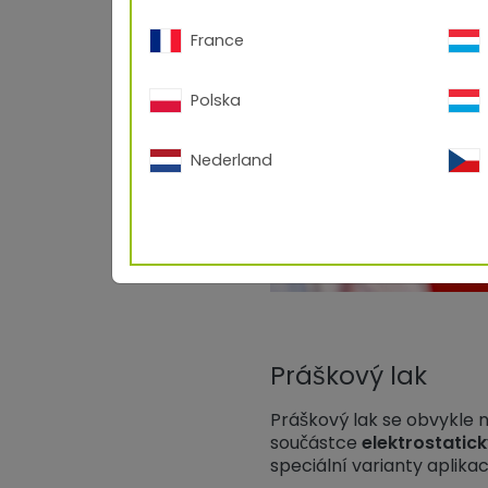
France
Polska
Nederland
Práškový lak
Práškový lak se obvykle 
součástce
elektrostati
speciální varianty aplikac