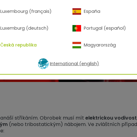
Luxembourg (français)
España
Luxemburg (deutsch)
Portugal (español)
Česká republika
Magyarország
International (english)
nanáší stříkáním. Obrobek musí mít
elektrickou vodivost
ckým
(nebo tribostatickým) nábojem. Ve zvláštních případec
e: