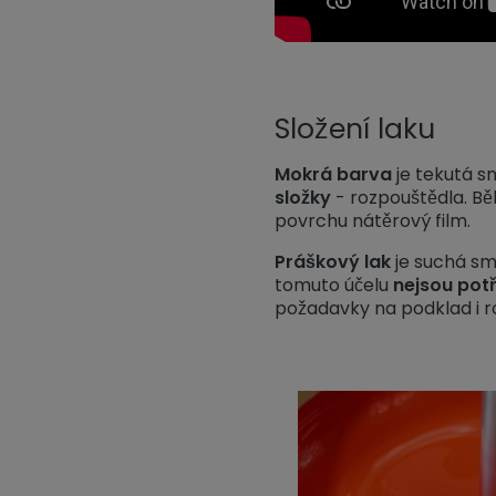
Složení laku
Mokrá barva
je tekutá s
složky
- rozpouštědla. Bě
povrchu nátěrový film.
Práškový lak
je suchá sm
tomuto účelu
nejsou pot
požadavky na podklad i roz