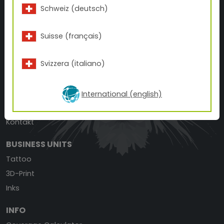
TIGER Coatings Germany GmbH
Schweiz (deutsch)
Martin-Behaim-Straße 4a
DE-63263 Neu-Isenburg
Suisse (français)
+49 6102 20 2360
Svizzera (italiano)
office.de(at)tiger-coatings.com
ÜBER TIGER
International (english)
Geschichte
Kontakt
BUSINESS UNITS
Tattoo
3D-Print
Inks
INFO