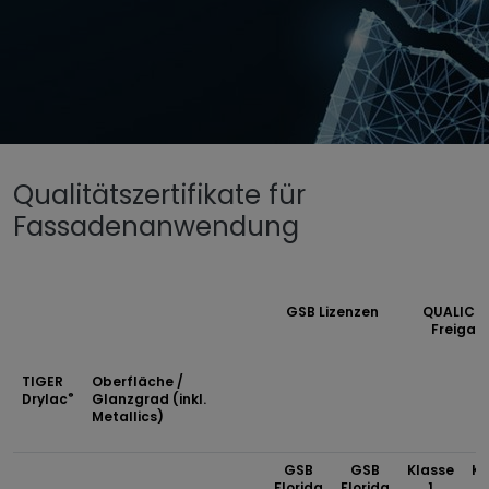
Untermenü öffnen für „www.tiger-coatings.com“
Qualitätszertifikate für
Untermenü öffnen für „Pulverlack“
Pulverlack
Fassadenanwendung
Zertifizierungen
GSB Lizenzen
QUALICO
Freigab
TIGER
Oberfläche /
®
Drylac
Glanzgrad (inkl.
Metallics)
GSB
GSB
Klasse
Kl
Florida
Florida
1