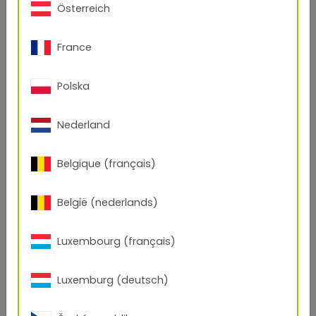
Österreich
Feinstruktur / Matt
174s
P-
Serie
Glatt / Glänzend
P-
France
68
Glatt / Seidenglänzend
174e
P-
Polska
Glatt / Matt
174k
0
Nederland
Glatt / Stumpfmatt
P-
Feinstruktur / Matt
174m
P-
Belgique (français)
Serie
Glatt / Seidenglänzend
58
België (nederlands)
Glatt /
Seidenglänzend Metallic
Luxembourg (français)
Glatt / Matt
Glatt / Matt Metallic
Luxemburg (deutsch)
Serie
75/70030 RAL 7021 Glatt
75
/ Matt