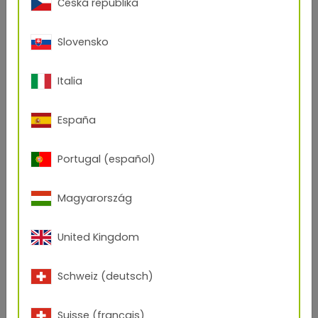
Česká republika
75/90102 ca. RAL 9006
Glatt / Matt
Slovensko
Italia
Nachhaltigkeits-Zertifikate
España
Umweltproduktdeklaration:
Portugal (español)
TIGER Drylac® Serie 75
Magyarország
TIGER Drylac® Polyester/HAA
United Kingdom
Polyester Pulverlack
Schweiz (deutsch)
Hybrid Pulverlack
Suisse (français)