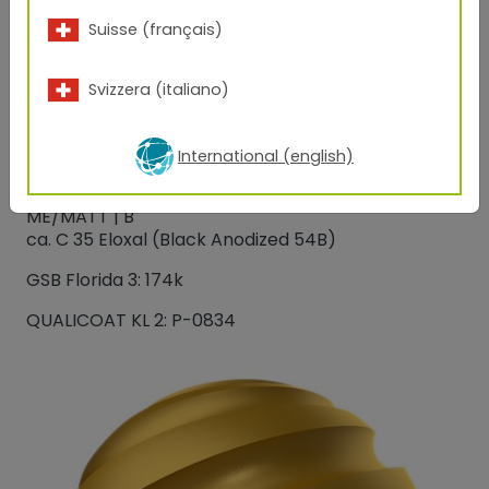
Suisse (français)
Svizzera (italiano)
In Anlehnung an EURAS:
Schwarz C 35
In Anlehnung an VOA (veraltet): EV6
International (english)
68/80145
ME/MATT | B
ca. C 35 Eloxal (Black Anodized 54B)
GSB Florida 3: 174k
QUALICOAT KL 2: P-0834