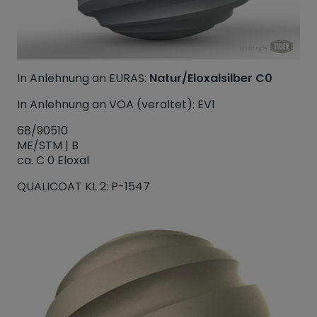
In Anlehnung an EURAS:
Natur/Eloxalsilber C0
In Anlehnung an VOA (veraltet): EV1
68/90510
ME/STM | B
ca. C 0 Eloxal
QUALICOAT KL 2: P-1547