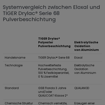
Systemvergleich zwischen Eloxal und
TIGER Drylac® Serie 68
Pulverbeschichtung
TIGER Drylac®
Polyester
Elektrolytische
Pulverbeschichtung
Oxidation
von Aluminium
Handelsname
TIGER Drylac® Serie 68
Eloxal
Technologie
Hochwetterfeste
Elektrolytische
Pulverbeschichtung,
Oxidation
100 % Festkörperanteil,
von Aluminium
0 % Lösemittel
Standard
GSB Florida 3 Jahre
QUALANOD
und/oder
QUALICOAT Klasse 2*
Chemische Struktur
Chemisch vernetzte,
Erzeugen einer