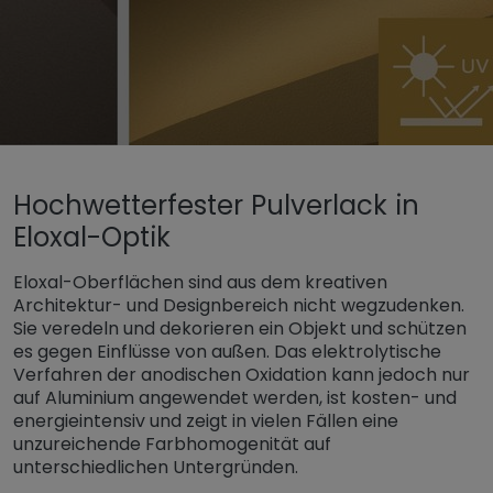
Untermenü öffnen für „www.tiger-coatings.com“
Hochwetterfester Pulverlack in
Untermenü öffnen für „Pulverlack“
Pulverlack
Eloxal-Optik
Untermenü öffnen für „Sp
Metallics & Spezialeffekte
Eloxal-Optik
Eloxal-Oberflächen sind aus dem kreativen
Architektur- und Designbereich nicht wegzudenken.
Sie veredeln und dekorieren ein Objekt und schützen
es gegen Einflüsse von außen. Das elektrolytische
Verfahren der anodischen Oxidation kann jedoch nur
auf Aluminium angewendet werden, ist kosten- und
energieintensiv und zeigt in vielen Fällen eine
unzureichende Farbhomogenität auf
unterschiedlichen Untergründen.