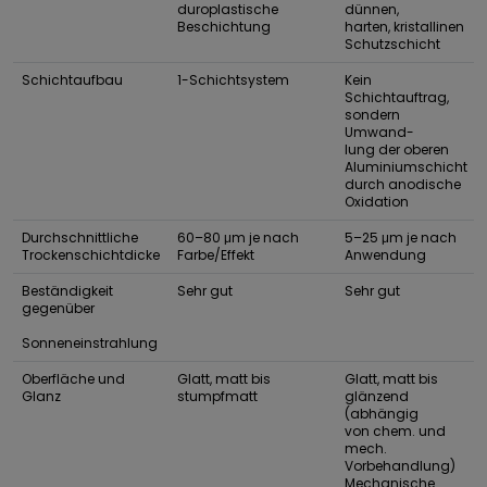
duroplastische
dünnen,
Beschichtung
harten, kristallinen
Schutzschicht
Schichtaufbau
1-Schichtsystem
Kein
Schichtauftrag,
sondern
Umwand-
lung der oberen
Aluminiumschicht
durch anodische
Oxidation
Durchschnittliche
60–80 μm je nach
5–25 μm je nach
Trockenschichtdicke
Farbe/Effekt
Anwendung
Beständigkeit
Sehr gut
Sehr gut
gegenüber
Sonneneinstrahlung
Oberfläche und
Glatt, matt bis
Glatt, matt bis
Glanz
stumpfmatt
glänzend
(abhängig
von chem. und
mech.
Vorbehandlung)
Mechanische