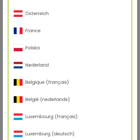
Österreich
France
Polska
Nederland
Belgique (français)
België (nederlands)
In Anlehnung an EURAS:
Dunkelbronze C 34
Luxembourg (français)
In Anlehnung an VOA (veraltet): EV5
Luxemburg (deutsch)
68/60306