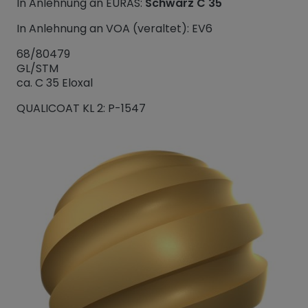
In Anlehnung an EURAS:
Schwarz C 35
In Anlehnung an VOA (veraltet): EV6
68/80479
GL/STM
ca. C 35 Eloxal
QUALICOAT KL 2: P-1547