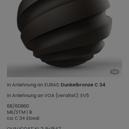
In Anlehnung an EURAS:
Dunkelbronze C 34
In Anlehnung an VOA (veraltet): EV5
68/60960
ME/STM | B
ca. C 34 Eloxal
QUALICOAT KL 2: P-1547