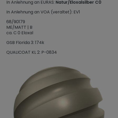
In Anlehnung an EURAS:
Natur/Eloxalsilber C0
In Anlehnung an VOA (veraltet): EV1
68/90179
ME/MATT | B
ca. C 0 Eloxal
GSB Florida 3: 174k
QUALICOAT KL 2: P-0834