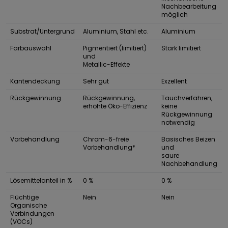
Nachbearbeitung
möglich
Substrat/Untergrund
Aluminium, Stahl etc.
Aluminium
Farbauswahl
Pigmentiert (limitiert)
Stark limitiert
und
Metallic-Effekte
Kantendeckung
Sehr gut
Exzellent
Rückgewinnung
Rückgewinnung,
Tauchverfahren,
erhöhte Öko-Effizienz
keine
Rückgewinnung
notwendig
Vorbehandlung
Chrom-6-freie
Basisches Beizen
Vorbehandlung*
und
saure
Nachbehandlung
Lösemittelanteil in %
0 %
0 %
Flüchtige
Nein
Nein
Organische
Verbindungen
(VOCs)