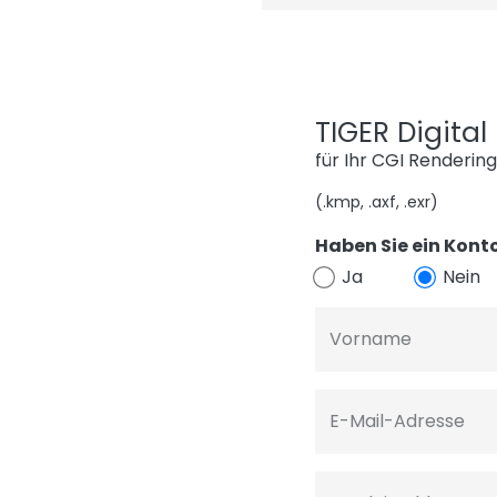
TIGER Digita
für Ihr CGI Renderin
(.kmp, .axf, .exr)
Haben Sie ein Konto
Ja
Nein
Vorname
E-Mail-Adresse