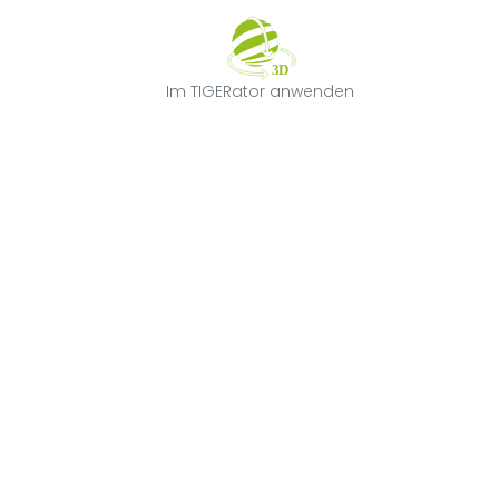
Im TIGERator 
Im TIGERator anwenden