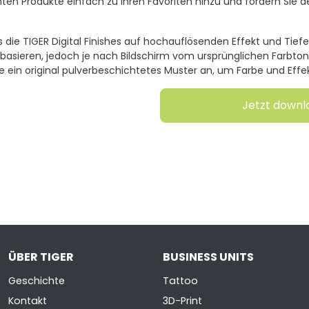
ten Produkte einfach zu Ihren Favoriten hinzu und fordern Sie d
s die TIGER Digital Finishes auf hochauflösenden Effekt und Tief
 basieren, jedoch je nach Bildschirm vom ursprünglichen Farbto
ie ein original pulverbeschichtetes Muster an, um Farbe und Effe
Jetzt down
ÜBER TIGER
BUSINESS UNITS
Geschichte
Tattoo
Kontakt
3D-Print