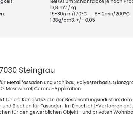
gkeit:
Bei 60 µm Schichtdicke je nach Prod
13,8 m2 /kg
n:
15-30min/170°C__8-12min/200°C
1,38
g/cm3, +/- 0,05
 7030 Steingrau
ür Metallfassaden und Stahlbau, Polyesterbasis, Glanzgr
0° Messwinkel; Corona-Applikation.
kt für die Königsdisziplin der Beschichtungsindustrie: de
n und Blechen für Fassaden. Im Einschicht-Verfahren ent
chen für den gewerblichen Objekt- und privaten Wohnb