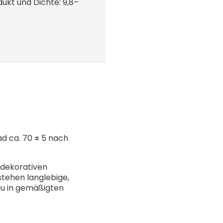
ukt und Dichte: 9,8–
ad ca. 70 ± 5 nach
m dekorativen
stehen langlebige,
au in gemäßigten