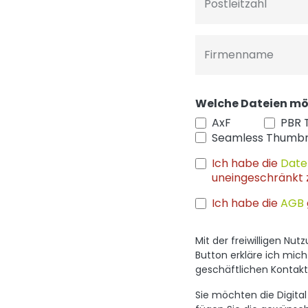
Postleitzahl
Firmenname
Welche Dateien mö
AxF
PBR 
Seamless Thumbn
Ich habe die
Date
uneingeschränkt 
Ich habe die
AGB
Mit der freiwilligen N
Button erkläre ich mic
geschäftlichen Konta
Sie möchten die Digit