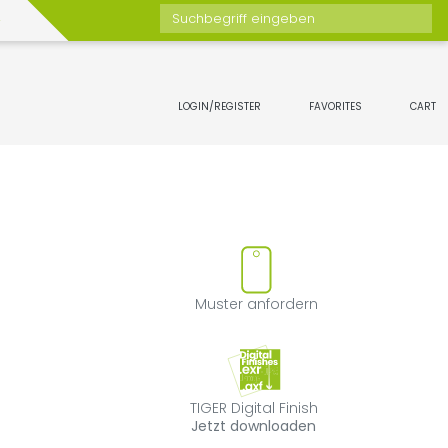
Suchbegriff eingeben
LOGIN/REGISTER
FAVORITES
CART
Favoriten hinzufügen oder entf
Muster anforde
Muster anfordern
TIGER Digital Fin
TIGER Digital Finish
Jetzt downloaden