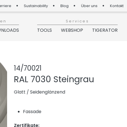
arriere
Sustainability
Blog
Über uns
Kontakt
ien
Services
NLOADS
TOOLS
WEBSHOP
TIGERATOR
Produkt teilen
Produkt zu 
14/70021
RAL 7030 Steingrau
Glatt
/
Seidenglänzend
Fassade
Zertifikate: