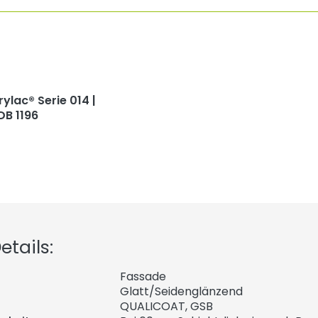
rylac® Serie 014 |
DB 1196
tails:
Fassade
Glatt/Seidenglänzend
QUALICOAT, GSB