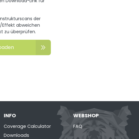
en Download-Link für
enstrukturscans der
n/Effekt abweichen
kt zu überprüfen.
loaden
INFO
WEBSHOP
Coverage Calculator
FAQ
Downloads