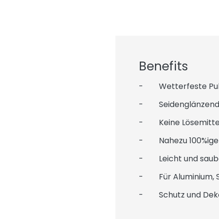
Benefits
- Wetterfeste Pulv
- Seidenglänzende
- Keine Lösemitte
- Nahezu 100%iger
- Leicht und saube
- Für Aluminium, St
- Schutz und Deko