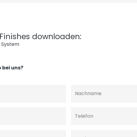
l Finishes downloaden:
g System
 bei uns?
Nachname
Telefon