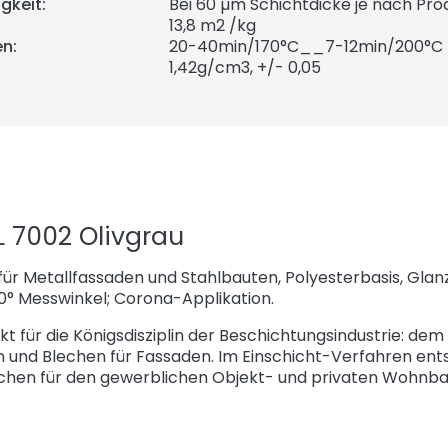
gkeit:
Bei 60 µm Schichtdicke je nach Prod
13,8 m2 /kg
n:
20-40min/170°C__7-12min/200°C
1,42
g/cm3, +/- 0,05
 7002 Olivgrau
ür Metallfassaden und Stahlbauten, Polyesterbasis, Gla
0° Messwinkel; Corona-Applikation.
kt für die Königsdisziplin der Beschichtungsindustrie: de
n und Blechen für Fassaden. Im Einschicht-Verfahren ent
chen für den gewerblichen Objekt- und privaten Wohnb