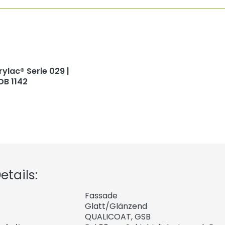
rylac® Serie 029 |
DB 1142
tails:
Fassade
Glatt/Glänzend
QUALICOAT, GSB