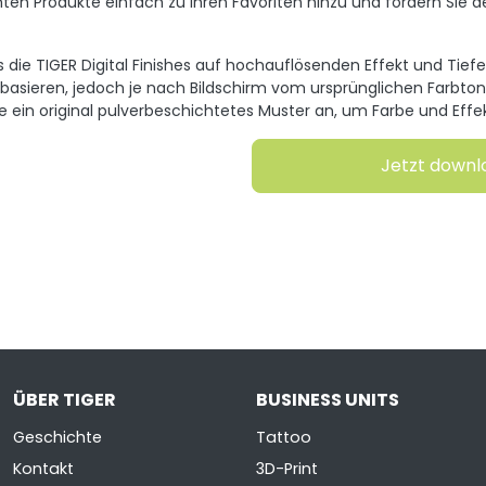
ten Produkte einfach zu Ihren Favoriten hinzu und fordern Sie d
s die TIGER Digital Finishes auf hochauflösenden Effekt und Tief
 basieren, jedoch je nach Bildschirm vom ursprünglichen Farbto
ie ein original pulverbeschichtetes Muster an, um Farbe und Effe
Jetzt down
ÜBER TIGER
BUSINESS UNITS
Geschichte
Tattoo
Kontakt
3D-Print