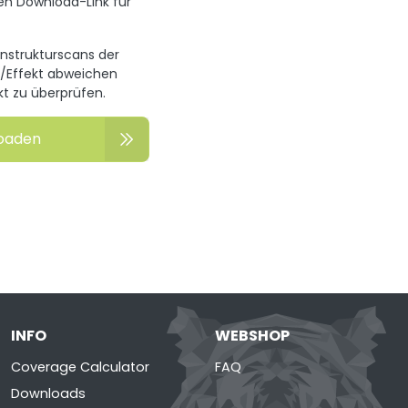
en Download-Link für
enstrukturscans der
n/Effekt abweichen
kt zu überprüfen.
loaden
INFO
WEBSHOP
Coverage Calculator
FAQ
Downloads