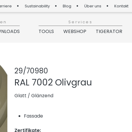
arriere
Sustainability
Blog
Über uns
Kontakt
ien
Services
NLOADS
TOOLS
WEBSHOP
TIGERATOR
Produkt teilen
Produkt zu
29/70980
RAL 7002 Olivgrau
Glatt
/
Glänzend
Fassade
Zertifikate: