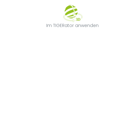
Im TIGERator 
Im TIGERator anwenden