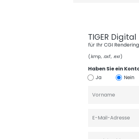
TIGER Digita
für Ihr CGI Renderin
(.kmp, .axf, .exr)
Haben Sie ein Konto
Ja
Nein
Vorname
E-Mail-Adresse