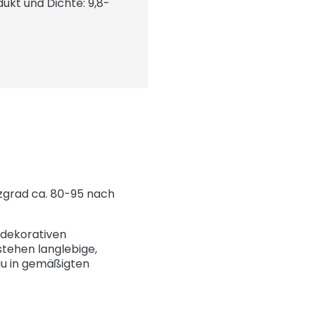
ukt und Dichte: 9,8-
nzgrad ca. 80-95 nach
m dekorativen
stehen langlebige,
au in gemäßigten