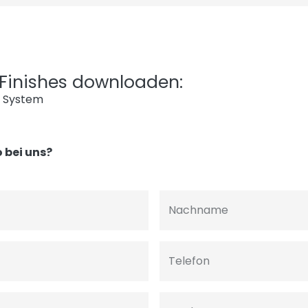
l Finishes downloaden:
g System
 bei uns?
Nachname
Telefon