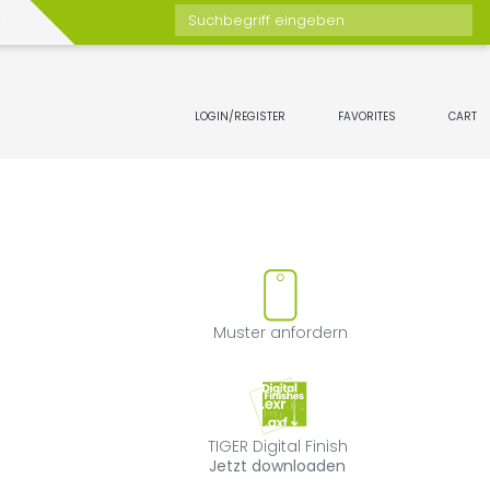
Suchbegriff eingeben
LOGIN/REGISTER
FAVORITES
CART
 Favoriten hinzufügen oder ent
Muster anforde
Muster anfordern
TIGER Digital Fin
TIGER Digital Finish
Jetzt downloaden