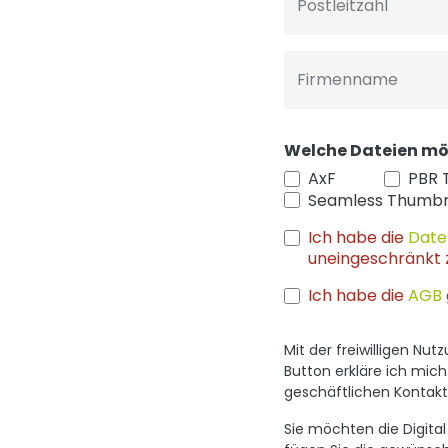
Postleitzahl
Firmenname
Welche Dateien mö
AxF
PBR 
Seamless Thumbn
Ich habe die
Date
uneingeschränkt 
Ich habe die
AGB
Mit der freiwilligen N
Button erkläre ich mic
geschäftlichen Konta
Sie möchten die Digit