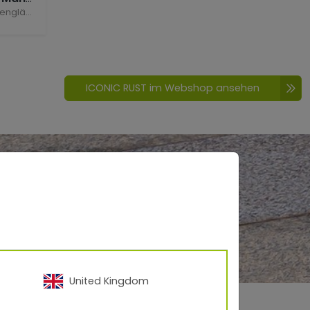
glänzend
ICONIC RUST im Webshop ansehen
leganz.
United Kingdom