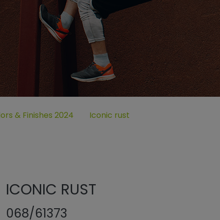
“
für „Collections“
ors & Finishes 2024
Iconic rust
ICONIC RUST
068/61373