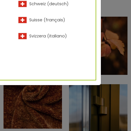
Schweiz (deutsch)
Suisse (français)
Svizzera (italiano)