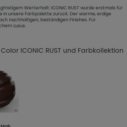
angfristigem Werterhalt: ICONIC RUST wurde erstmals für
be in unsere Farbpalette zurück. Der warme, erdige
ch nachhaltigen, beständigen Finishes. Für
ichem Luxus.
 Color ICONIC RUST und Farbkollektion
7
RAL 8016 Mahagonibraun