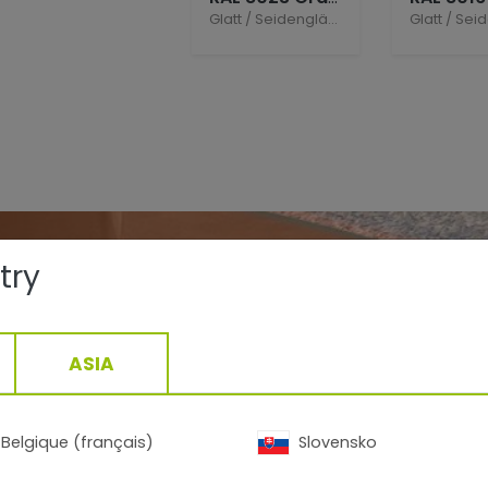
Glatt
/
Seidenglänzend
Glatt
/
Seiden
try
ität.
Erdung.
E
ASIA
Belgique (français)
Slovensko