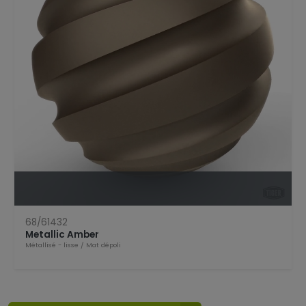
Open Product
68/61432
Metallic Amber
Métallisé - lisse
/
Mat dépoli