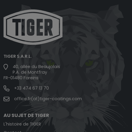
TIGER S.A.R.L.
40, allée du Beaujolais
P.A. de Montfray
FR-01480 Fareins
+33 474 67 13 70
office.fr(at)tiger-coatings.com
AU SUJET DE TIGER
L'histoire de TIGER