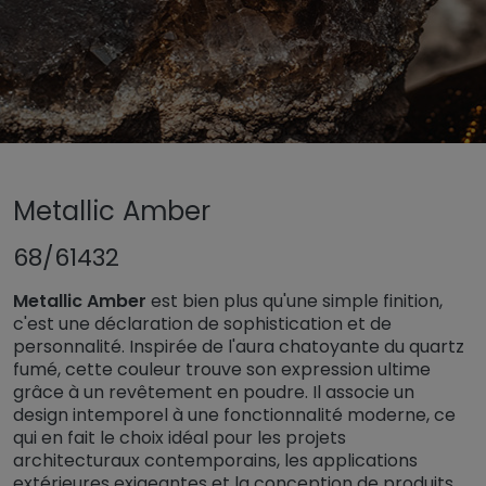
Untermenü öffnen für „www.tiger-coatings.com“
Untermenü öffnen für „Rev
Revêtement en poudre
Metallic Amber
Untermenü öff
Couleurs et finitions TIGER Trend 2025
68/61432
Metallic Amber
Metallic Amber
est bien plus qu'une simple finition,
c'est une déclaration de sophistication et de
personnalité. Inspirée de l'aura chatoyante du quartz
fumé, cette couleur trouve son expression ultime
grâce à un revêtement en poudre. Il associe un
design intemporel à une fonctionnalité moderne, ce
qui en fait le choix idéal pour les projets
architecturaux contemporains, les applications
extérieures exigeantes et la conception de produits