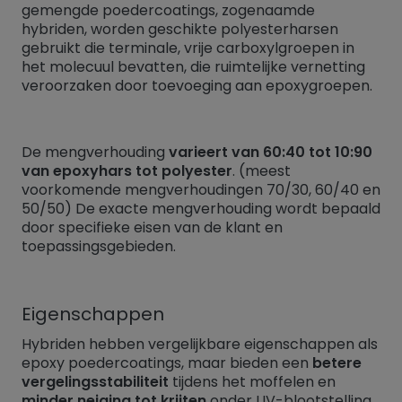
gemengde poedercoatings, zogenaamde
hybriden, worden geschikte polyesterharsen
gebruikt die terminale, vrije carboxylgroepen in
het molecuul bevatten, die ruimtelijke vernetting
veroorzaken door toevoeging aan epoxygroepen.
De mengverhouding
varieert van 60:40 tot 10:90
van epoxyhars tot polyester
. (meest
voorkomende mengverhoudingen 70/30, 60/40 en
50/50) De exacte mengverhouding wordt bepaald
door specifieke eisen van de klant en
toepassingsgebieden.
Eigenschappen
Hybriden hebben vergelijkbare eigenschappen als
epoxy poedercoatings, maar bieden een
betere
vergelingsstabiliteit
tijdens het moffelen en
minder neiging tot krijten
onder UV-blootstelling.