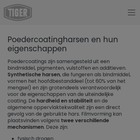
Untermenü öffnen für „www.tiger-coatings.com“
Poedercoatingharsen en hun
Untermenü öffnen für „TIGER Group“
Over ons
eigenschappen
Untermenü öffnen für „TIGER Blog“
TIGER Blog
Poedercoatings zijn samengesteld uit een
Poedercoatingharsen
bindmiddel, pigmenten, vulstoffen en additieven.
Synthetische harsen
, die fungeren als bindmiddel,
vormen het hoofdbestanddeel (tot 60% van het
mengsel) en zijn grotendeels verantwoordelijk
voor de eigenschappen van de uiteindelijke
coating. De
hardheid en stabiliteit
en de
algemene oppervlaktekwaliteit zijn een direct
gevolg van de gebruikte hars. Filmvorming kan
plaatsvinden volgens
twee verschillende
mechanismen
. Deze zijn:
fysisch drogen