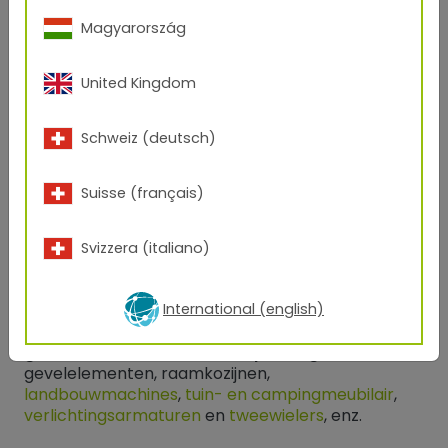
De weerstand tegen oplosmiddelen is echter lager
Magyarország
in vergelijking met epoxy's en hybriden.
United Kingdom
Schweiz (deutsch)
Suisse (français)
Svizzera (italiano)
Toepassingen
International (english)
Door hun weerbestendigheid zijn polyesters
geschikt voor alle buitentoepassingen
, zoals
gevelelementen, raamkozijnen,
landbouwmachines
,
tuin- en campingmeubilair
,
verlichtingsarmaturen
en
tweewielers
, enz.