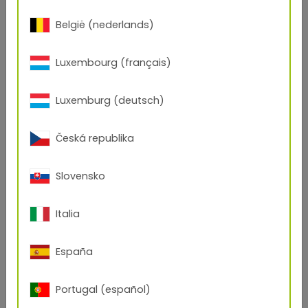
Glycidylesters
België (nederlands)
Epoxyharsen (hybriden)
Luxembourg (français)
Reacties met polyesterharsen met
hydroxylfunctie
Luxemburg (deutsch)
Isocyanaten (IPDI-adduct)
Česká republika
Polyuretdionen (polyisocyanaten)
Slovensko
Eigenschappen
Italia
Polyesterharsen worden gekenmerkt door hun
bijzonder
hoge weerstand tegen vergelen en
krijten
. Dankzij hun
temperatuurstabiliteit
worden
España
ze ook steeds meer gebruikt in
interieurtoepassingen. Bovendien vertonen ze een
hoge glans- en kleurstabiliteit
en zijn ze geschikt
Portugal (español)
voor
veel effecten en oppervlakken
.