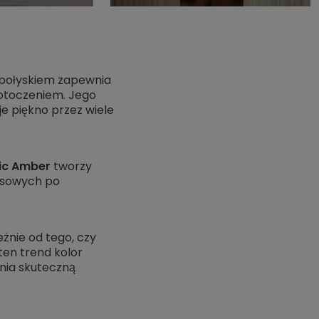
 połyskiem zapewnia
 otoczeniem. Jego
e piękno przez wiele
lic Amber
tworzy
rasowych po
eżnie od tego, czy
ten trend kolor
wnia skuteczną