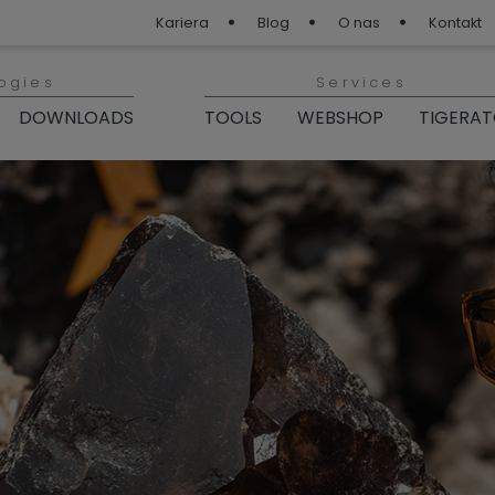
Kariera
Blog
O nas
Kontakt
ogies
Services
DOWNLOADS
TOOLS
WEBSHOP
TIGERA