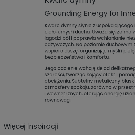
Kwarc dymny
Grounding Energy for Inn
Kwarc dymny słynie z uspokajającego i
ciało, umysł i ducha. Uważa się, że ma
łagodzi ból i poprawia wchłanianie ni
odżywczych. Na poziomie duchowym t
wspiera duszę, organizując myśli i pie
bezpieczeństwa i komfortu.
Jego odcienie wahają się od delikatneg
szarości, tworząc kojący efekt i pom
obciążenia. Subtelny metaliczny bla
atmosfery spokoju, zarówno w przestr
i wewnętrznych, oferując energię uziem
równowagi.
Więcej inspiracji