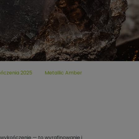
by Proszkowe“
Untermenü öffnen für „TIGER Trend Kolo
ończenia 2025
Metallic Amber
o wykończenie — to wyrafinowanie i