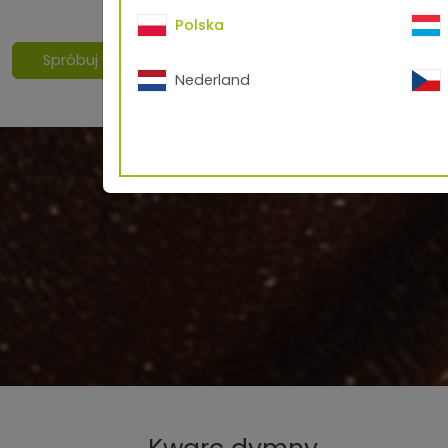
Polska
Spróbuj użyć TigeRator
Nederland