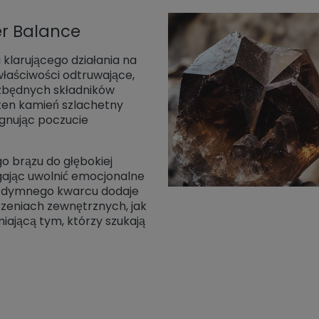
er Balance
 klarującego działania na
 właściwości odtruwające,
ezbędnych składników
en kamień szlachetny
lęgnując poczucie
o brązu do głębokiej
agając uwolnić emocjonalne
sk dymnego kwarcu dodaje
zeniach zewnętrznych, jak
iającą tym, którzy szukają