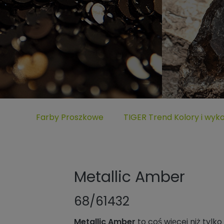
Untermenü öffnen für „www.tiger-coatings.com“
Untermenü öffnen für „Far
Farby Proszkowe
TIGER Trend Kolory i wyk
Metallic Amber
68/61432
Metallic Amber
to coś więcej niż tylk