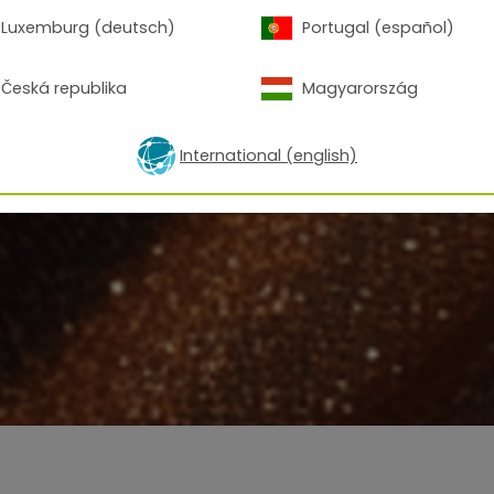
Luxemburg (deutsch)
Portugal (español)
Česká republika
Magyarország
International (english)