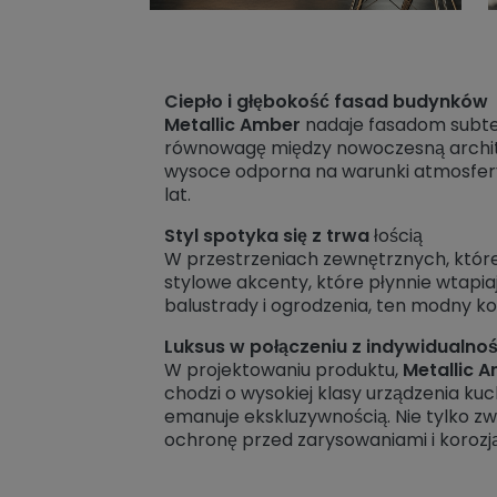
Ciepło i głębokość fasad budynków
Metallic Amber
nadaje fasadom subtel
równowagę między nowoczesną architek
wysoce odporna na warunki atmosfery
lat.
Styl spotyka się z trwa
łością
W przestrzeniach zewnętrznych, które 
stylowe akcenty, które płynnie wtapi
balustrady i ogrodzenia, ten modny k
Luksus w połączeniu z indywidualnoś
W projektowaniu produktu,
Metallic 
chodzi o wysokiej klasy urządzenia kuc
emanuje ekskluzywnością. Nie tylko z
ochronę przed zarysowaniami i korozją