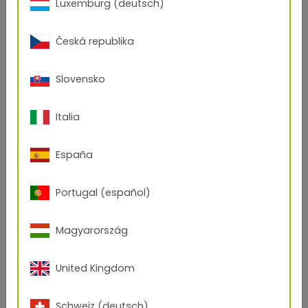
Luxemburg (deutsch)
énergie solaire
Vous souhaitez en savoir plus ?
Česká republika
L'équipe TIGER se fera un plaisir de vous conseiller :
pop(at)tiger-coatings.com
Slovensko
Italia
España
Portugal (español)
Magyarország
United Kingdom
Droit d'auteur : sgl Carbon/Tiger Coatings
Schweiz (deutsch)