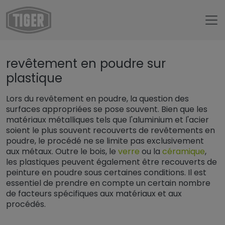
Untermenü öffnen für „www.tiger-coatings.com“
revêtement en poudre sur
Untermenü öffnen für „Rev
Revêtement en poudre
plastique
Untermenü öffnen für „Applications“
Applications
Lors du revêtement en poudre, la question des
Untermenü öffnen für „Substrat
Substrats Spéciaux
surfaces appropriées se pose souvent. Bien que les
Revêtement en poudre sur plastique
matériaux métalliques tels que l'aluminium et l'acier
soient le plus souvent recouverts de revêtements en
poudre, le procédé ne se limite pas exclusivement
aux métaux. Outre le bois, le
verre
ou la
céramique
,
les plastiques peuvent également être recouverts de
peinture en poudre sous certaines conditions. Il est
essentiel de prendre en compte un certain nombre
de facteurs spécifiques aux matériaux et aux
procédés.