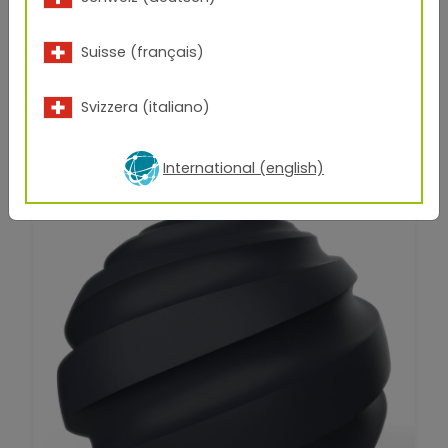
TIGER a la solution
Suisse (français)
En principe, les plastiques peuvent être revêtus avec
plus de
1 600 produits en stock TIGER Drylac®
.
Pour
Svizzera (italiano)
le revêtement en poudre dans le moule, nous
recommandons des revêtements en poudre à
basse température spécialement développés.
International (english)