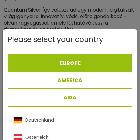
Quantum Silver Így választ ad egy modern, digitalizált
világ igényeire: innovatív, védő, előre gondolkodó -
olyan ragyogással, amely láthatóvá teszi a
tisztaságot és az átalakulást.
Please select your country
Trend szín Quantum Silver és
színgyűjtemény
EUROPE
AMERICA
ASIA
Deutschland
Österreich