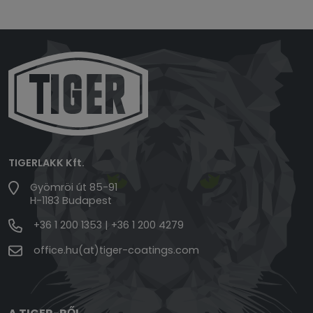
TIGERLAKK Kft.
Gyömröi út 85-91
H-1183 Budapest
+36 1 200 1353
|
+36 1 200 4279
office.hu(at)tiger-coatings.com