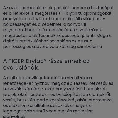
Az ezüst nemcsak az eleganciát, hanem a tisztaságot
és a reflexiót is megtestesíti - olyan tulajdonságokat,
amelyek nélkülözhetetlenek a digitális világban. A
bölcsességet és a védelmet, a bonyolult
folyamatokban való orientációt és a változások
magabiztos alakításának képességét jelenti. Maga a
digitális átalakuláshoz hasonlóan az ezüst a
pontosság és a jövőre való készség szimbóluma.
A TIGER Drylac® része ennek az
evolúciónak.
A digitális színvilágok korlátlan vizualizációs
lehetőségeket nyitnak meg az építészek, tervezők és
tervezők számára - akár nagyszabású homlokzati
projektekről, bútorok- és belsőépítészeti elemekről,
vasúti, busz- és ipari alkatrészekről, akár informatikai
és elektronikai alkalmazásokról, amelyek a
legmagasabb szintű védelmet és tervezést
igényelnek.