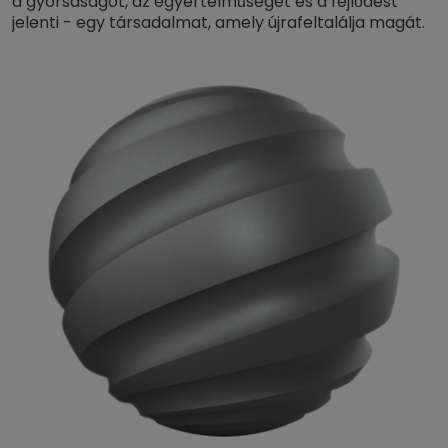
a gyorsaságot, az egyértelműséget és a fejlődést
jelenti - egy társadalmat, amely újrafeltalálja magát.