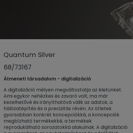
Untermenü öffnen für „www.tiger-coatings.com“
Quantum Silver
Untermenü öffnen für „Porlakk“
Porlakk
Untermenü öffn
TIGER Trend színek és felületek 2026
68/73167
Quantum Silver
Átmeneti társadalom - digitalizáció
A digitalizáció mélyen megváltoztatja az életünket.
Ami egykor nehézkes és zavaró volt, ma már
kezelhetővé és irányíthatóvá válik az adatok, a
hálózatépítés és a precizitás révén. Az ötletek
gyorsabban konkrét koncepciókká, a koncepciók
megbízható termékekké, a termékek
reprodukálható sorozatokká alakulnak. A digitalizáció