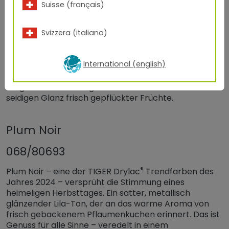
Suisse (français)
029/32090
Svizzera (italiano)
Zeit der Ernte, Zeit des Genusses. Saftig-rote Äpfel
leuchten in den goldenen Sonnenstrahlen des
Altweibersommers. Sie stecken voller Süße und
International (english)
versorgen uns mit Vitaminen und Energie für den
®
bevorstehenden Winter. TIGER Drylac
Verkehrsrot
fängt diese Stimmung ein und erinnert an den
seidigen Glanz frisch gepflückter Früchte.
Plum Noir
068/80693
®
Plum Noir – eine der TIGER Drylac
Trendfarben des
Jahres 2024 – versprüht die Stimmung eines
heimeligen Herbsttages. Ein satter, metallisch
glänzender Lila-Ton, der an das warme Aroma von
frisch gebackenem Pflaumenkuchen erinnert. Das ist
Genuss für alle Sinne – veredelt in einem