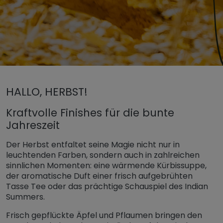
Untermenü öffnen für „www.tiger-coatings.com“
HALLO, HERBST!
Untermenü öffnen für „Pulverlack“
Pulverlack
Untermenü öffnen für „Collections“
Collections
Kraftvolle Finishes für die bunte
Jahreszeit
Hallo Herbst
Der Herbst entfaltet seine Magie nicht nur in
leuchtenden Farben, sondern auch in zahlreichen
sinnlichen Momenten: eine wärmende Kürbissuppe,
der aromatische Duft einer frisch aufgebrühten
Tasse Tee oder das prächtige Schauspiel des Indian
Summers.
Frisch gepflückte Äpfel und Pflaumen bringen den