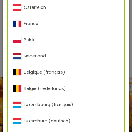
Österreich
Open Product
France
29/25089
Polska
RAL 2011 Tieforange
Glatt
/
Glänzend
Nederland
Belgique (français)
België (nederlands)
Luxembourg (français)
Luxemburg (deutsch)