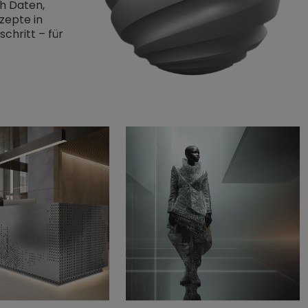
ch Daten,
zepte in
schritt – für