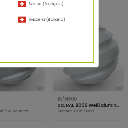
Suisse (français)
Svizzera (italiano)
18/91600
ca. RAL 9006 Weißaluminium matt (=EG-Eff. P 1)
tt
/
Seidenmatt
Metallic-Glatt
/
Matt