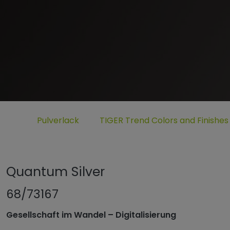
Untermenü öffnen für „www.tiger-coatings.com“
Untermenü öffnen für „Pulverlack
Pulverlack
TIGER Trend Colors and Finishes
Quantum Silver
68/73167
Gesellschaft im Wandel – Digitalisierung