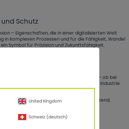
n und Schutz
ion – Eigenschaften, die in einer digitalisierten Welt
rung in komplexen Prozessen und für die Fähigkeit, Wandel
r ein Symbol für Präzision und Zukunftsfähigkeit.
enzenlose Möglichkeiten der Visualisierung – ob bei
menten, bei Komponenten für Bahn, Bus und Industrie
en an Schutz und Design stellen.
rnen, digitalisierten Welt: innovativ, schützend,
United Kingdom
rmation sichtbar macht.
Schweiz (deutsch)