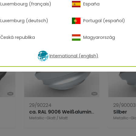
Luxembourg (français)
España
 Collection
Luxemburg (deutsch)
Portugal (español)
Česká republika
Magyarország
International (english)
29/90224
29/90003
ca. RAL 9006 Weißaluminium
Silber
Metallic-Glatt
/
Matt
Metallic-Gla