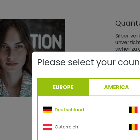
Quantu
Silber ver
unverzicht
sicher zu 
Please select your coun
TIGER D
Digitale 
EUROPE
AMERICA
großfläch
oder bei 
Quantum Si
Deutschland
richtungs
Österreich