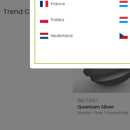
France
Trend Color Quantum Silver und Color
Polska
Nederland
68/73167
Quantum Silver
Metallic-Glatt
/
Stumpfmatt