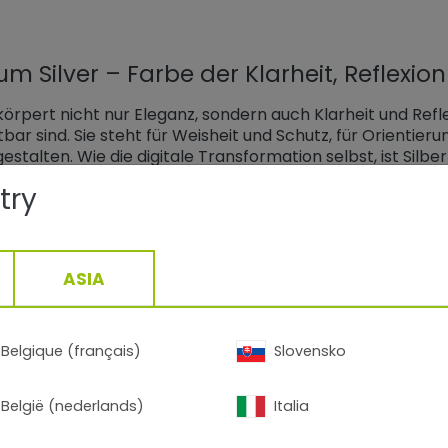
m Silver – Farbe der Klarheit, Reflexio
körpert nicht nur Eleganz, sondern auch Klarheit und Reflex
bar sind. Sie steht für Weisheit und Schutz, für Orientie
gestalten. Wie die digitale Transformation selbst, ist Silbe
try
rylac® ist Teil dieser Entwicklung.
Farbwelten eröffnen Architekten, Designern und Planern gr
ASIA
igen Fassadenprojekten, Möbeln und Interior-Design-Ele
IT- und Elektronik-Anwendungen, die höchste Anforderung
lver wird so zur Antwort auf die Anforderungen einer mode
Belgique (français)
Slovensko
weisend – und mit einem Glanz, der Klarheit und Transfo
België (nederlands)
Italia