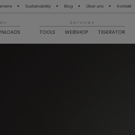
arriere
Sustainability
Blog
Über uns
Kontakt
ien
Services
NLOADS
TOOLS
WEBSHOP
TIGERATOR