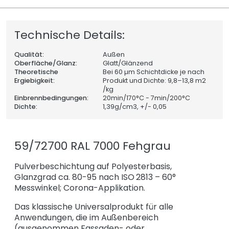
Technische Details:
Qualität:
Außen
Oberfläche/Glanz:
Glatt/Glänzend
Theoretische
Bei 60 µm Schichtdicke je nach
Ergiebigkeit:
Produkt und Dichte: 9,8–13,8 m2
/kg
Einbrennbedingungen:
20min/170°C - 7min/200°C
Dichte:
1,39
g/cm3, +/- 0,05
59/72700 RAL 7000 Fehgrau
Pulverbeschichtung auf Polyesterbasis,
Glanzgrad ca. 80-95 nach ISO 2813 – 60°
Messwinkel; Corona-Applikation.
Das klassische Universalprodukt für alle
Anwendungen, die im Außenbereich
(ausgenommen Fassaden- oder