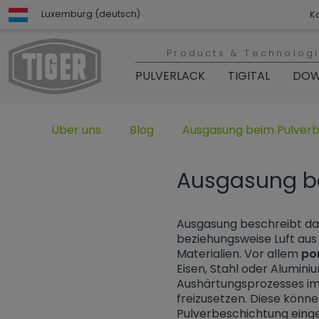
Luxemburg (deutsch)
K
Products & Technolog
PULVERLACK
TIGITAL
DOW
Untermenü öffnen für „www.tiger-coatings.com“
Untermenü öffnen für „TIGER Grou
Untermenü öffnen für „TI
Über uns
Blog
Ausgasung beim Pulver
Ausgasung b
Ausgasung beschreibt d
beziehungsweise Luft aus 
Materialien. Vor allem
po
Eisen, Stahl oder Alumin
Aushärtungsprozesses im
freizusetzen. Diese können
Pulverbeschichtung eing