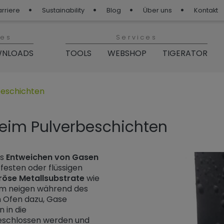
arriere
Sustainability
Blog
Über uns
Kontakt
ies
Services
NLOADS
TOOLS
WEBSHOP
TIGERATOR
p“
GER Blog“
beschichten
eim Pulverbeschichten
as
Entweichen von Gasen
festen oder flüssigen
röse Metallsubstrate
wie
ium neigen während des
 Ofen dazu, Gase
 in die
eschlossen werden und