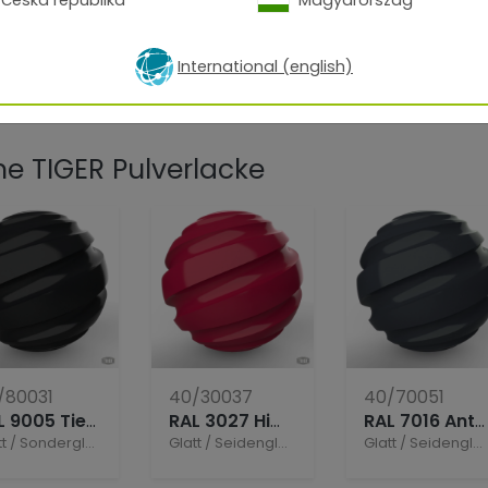
angegebene
Schichtd
Verwenden Sie
ausgas
International (english)
 TIGER Pulverlacke
/80031
40/30037
40/70051
RAL 9005 Tiefschwarz (Niedrigtemperatur)
RAL 3027 Himbeerrot
RAL 7016 Anthrazitgrau AGA (Niedrigtemperatur)
tt
/
Sonderglanz
Glatt
/
Seidenglänzend
Glatt
/
Seidenglänzend