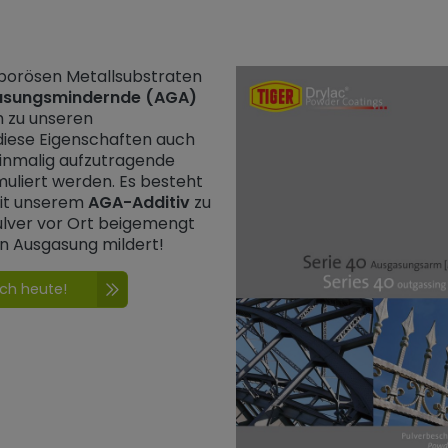
 porösen Metallsubstraten
asungsmindernde (AGA)
h zu unseren
iese Eigenschaften auch
inmalig aufzutragende
muliert werden. Es besteht
mit unserem
AGA-Additiv
zu
ulver vor Ort beigemengt
on Ausgasung mildert!
och heute!