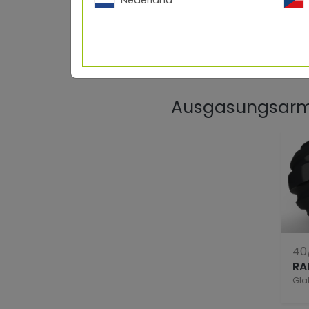
Ausgasungsarme
40
Gla