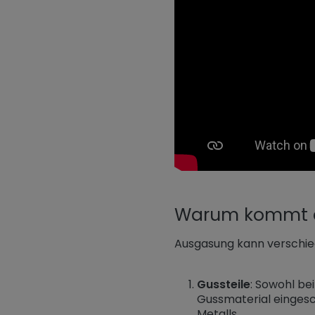
Warum kommt e
Ausgasung kann verschi
Gussteile
: Sowohl be
Gussmaterial einges
Metalls.