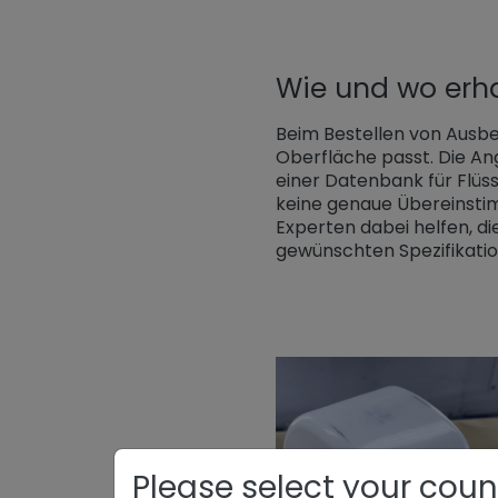
Wie und wo erh
Beim Bestellen von Ausbe
Oberfläche passt. Die Ang
einer Datenbank für Flüss
keine genaue Übereinsti
Experten dabei helfen, di
gewünschten Spezifikation 
Please select your coun