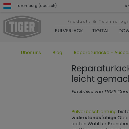
Luxemburg (deutsch)
K
Products & Technolog
PULVERLACK
TIGITAL
DOW
Untermenü öffnen für „www.tiger-coatings.com“
Untermenü öffnen für „TIGER Grou
Untermenü öffnen für „TI
Über uns
Blog
Reparaturlacke - Ausbe
Reparaturlac
leicht gemac
Ein Artikel von TIGER Coa
Pulverbeschichtung
biet
widerstandsfähige
Oberf
ersten Wahl für Branchen,