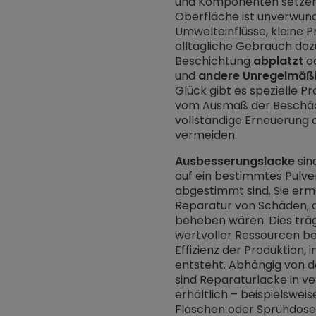
und Komponenten setzen
Oberfläche ist unverwund
Umwelteinflüsse, kleine P
alltägliche Gebrauch dazu
Beschichtung
abplatzt
o
und
andere Unregelmäßi
Glück gibt es spezielle P
vom Ausmaß der Beschädi
vollständige Erneuerung 
vermeiden.
Ausbesserungslacke
sind
auf ein bestimmtes Pulv
abgestimmt sind. Sie erm
Reparatur von Schäden, di
beheben wären. Dies träg
wertvoller Ressourcen be
Effizienz der Produktion,
entsteht. Abhängig von d
sind Reparaturlacke in 
erhältlich – beispielsweis
Flaschen oder Sprühdose