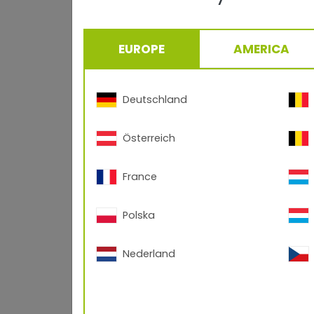
EUROPE
AMERICA
Deutschland
Österreich
France
Lackstifte bieten sich be
Handhabung ermöglichen. 
geeigneter. Sprühdosen e
Polska
genauen Anwendungsschritt
detailliert beschrieben. 
Nederland
Ergebnis zu erzielen.