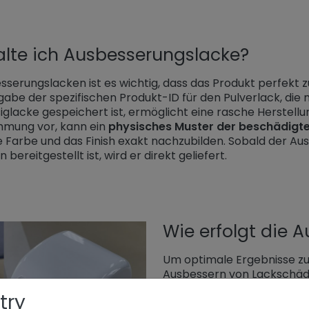
alte ich Ausbesserungslacke?
sserungslacken ist es wichtig, dass das Produkt perfekt 
abe der spezifischen Produkt-ID für den Pulverlack, die 
iglacke gespeichert ist, ermöglicht eine rasche Herstellun
mmung vor, kann ein
physisches Muster der beschädigt
e Farbe und das Finish exakt nachzubilden. Sobald der Au
bereitgestellt ist, wird er direkt geliefert.
Wie erfolgt die 
Um optimale Ergebnisse zu 
Ausbessern von Lackschäde
Vorbereitung und das Einha
try
Unabhängig davon, ob man e