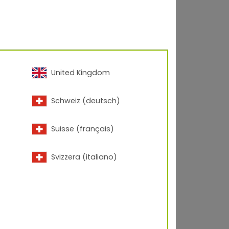
det, sollte die
inigt
und
frei von Rost,
die Haftung des Lacks zu
en Fällen sinnvoll sein,
ieren. Das
l ob Stift, Flasche oder
h gut geschüttelt
United Kingdom
ige Farbverteilung
Schweiz (deutsch)
Suisse (français)
ie eine präzise
eren Farbauftrag bieten,
ig zu lackieren. Die
Svizzera (italiano)
 mitgelieferten Anleitung
 um ein bestmögliches