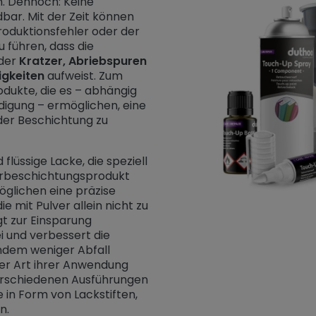
. Dennoch: Keine
bar. Mit der Zeit können
roduktionsfehler oder der
 führen, dass die
der
Kratzer, Abriebspuren
gkeiten
aufweist. Zum
rodukte, die es – abhängig
gung – ermöglichen, eine
der Beschichtung zu
 flüssige Lacke, die speziell
erbeschichtungsprodukt
öglichen eine präzise
e mit Pulver allein nicht zu
t zur Einsparung
i und verbessert die
 indem weniger Abfall
er Art ihrer Anwendung
verschiedenen Ausführungen
e in Form von Lackstiften,
n.