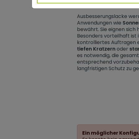
Wo werden Repa
Ausbesserungslacke werd
Anwendungen wie
Sonne
bewährt. Sie eignen sich
Besonders vorteilhaft ist 
kontrolliertes Auftragen
tiefen Kratzern
oder
sta
es notwendig, die gesamt
entsprechend vorzubehand
langfristigen Schutz zu g
Ein möglicher Konfig