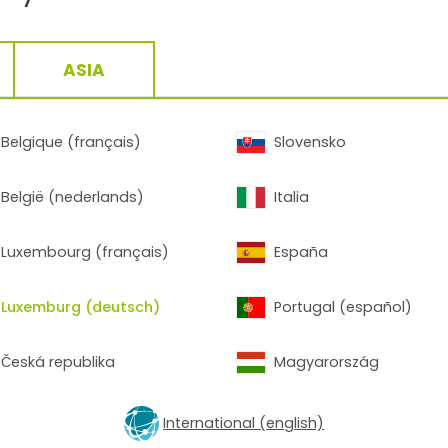
oder eine Sprühdose verwen
Oberfläche
gründlich gere
Schmutz oder Öl
sein. Um 
ASIA
verbessern, kann es in einig
die Fläche vorher zu grund
Ausbesserungsprodukt – ega
Spray – muss
vor Gebrauc
Belgique (français)
Slovensko
werden, um eine gleichmäß
sicherzustellen.
België (nederlands)
Italia
Luxembourg (français)
España
sonders für kleine Kratzer und punktuelle Schäden an, da s
Für mittlere Flächen sind Flaschen, die einen großzügig
ignen sich wiederum optimal, um große Flächen gleichmäß
Luxemburg (deutsch)
Portugal (español)
e variieren je nach Produkt und sind in der Regel in der
Es ist ratsam, sich genau an diese Anweisungen zu halten,
Česká republika
Magyarország
International (english)