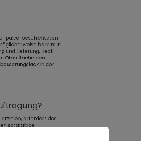
zur pulverbeschichteten
möglicherweise bereits in
g und Lieferung. Liegt
en Oberfläche
den
sbesserungslack in der
Auftragung?
erzielen, erfordert das
n sorgfältige
lten gewisser Schritte.
inen Stift, eine Flasche