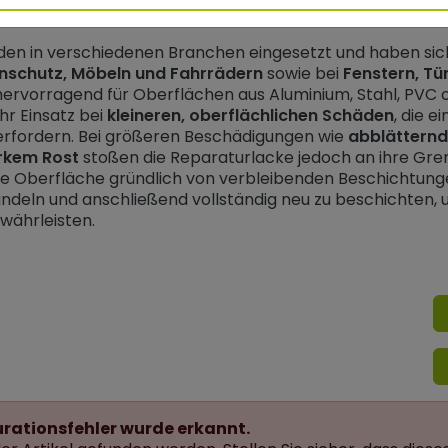
raturlacke verwendet?
en in verschiedenen Branchen eingesetzt und haben sic
nschutz, Möbeln und Fahrrädern
sowie
bei
Fenstern, Tü
 hervorragend für Oberflächen aus Aluminium, Stahl, PVC 
ihr Einsatz bei
kleineren, oberflächlichen Schäden
, die e
 erfordern. Bei größeren Beschädigungen wie
abblätternd
rkem Rost
stoßen die Reparaturlacke jedoch an ihre Grenz
e Oberfläche gründlich von verbleibenden Beschichtungen
eln und anschließend vollständig neu zu beschichten, um
ewährleisten.
urationsfehler wurde erkannt.