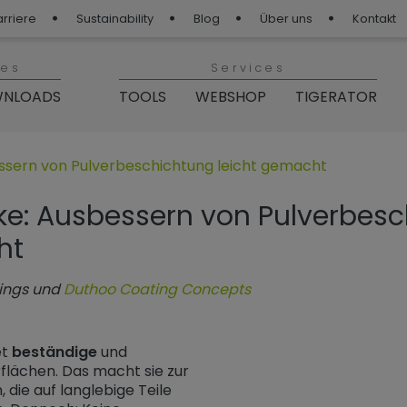
arriere
Sustainability
Blog
Über uns
Kontakt
ies
Services
NLOADS
TOOLS
WEBSHOP
TIGERATOR
p“
GER Blog“
ssern von Pulverbeschichtung leicht gemacht
ke: Ausbessern von Pulverbes
ht
tings und
Duthoo Coating Concepts
et
beständige
und
lächen. Das macht sie zur
 die auf langlebige Teile