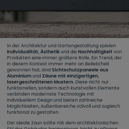
Untermenü öffnen für „www.tiger-coatings.com“
In der Architektur und Gartengestaltung spielen
Individualität, Ästhetik
und die
Nachhaltigkeit
von
Untermenü öffnen für „TIGER Group“
Über uns
Produkten eine immer größere Rolle. Ein Trend, der
Untermenü öffnen für „TIGER Blog“
Blog
in diesem Kontext immer mehr an Beliebtheit
gewonnen hat, sind
Sichtschutzpaneele aus
Kundenstimme: ARTIG METALL - Hide and See
Aluminium
und
Zäune mit einzigartigen,
lasergeschnittenen Mustern
. Diese nicht nur
funktionellen, sondern auch kunstvollen Elemente
verbinden modernste Technologie mit
individuellem Design und bieten zahlreiche
Möglichkeiten, Außenbereiche stilvoll und zugleich
funktional zu gestalten.
Der ideale Zaun sollte mit dem architektonischen
Stil des Gebäudes harmonieren, leicht zu pflegen