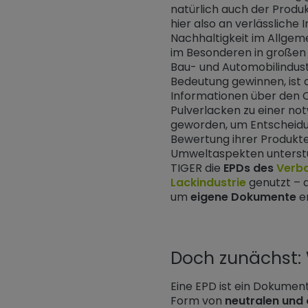
natürlich auch der Produ
hier also an verlässliche
Nachhaltigkeit im Allge
im Besonderen in großen 
Bau- und Automobilindus
Bedeutung gewinnen, ist 
Informationen über den 
Pulverlacken zu einer no
geworden, um Entscheidu
Bewertung ihrer Produkte
Umweltaspekten unterstü
TIGER die
EPDs des
Verb
Lackindustrie
genutzt – d
um
eigene Dokumente
e
Doch zunächst: 
Eine EPD ist ein Dokument
Form von
neutralen und 