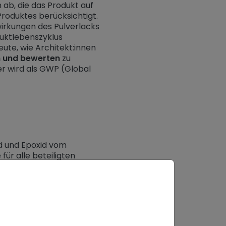
ab, die das Produkt auf
Produktes berücksichtigt.
irkungen des Pulverlacks
uktlebenszyklus
eute, wie Architekt:innen
n und bewerten
zu
er wird als GWP (Global
id und Epoxid vom
ür alle beteiligten
rmationen
bieten zu
n (Serien 14, 29, 58, 59,
tlich und weisen
 sind in unserem