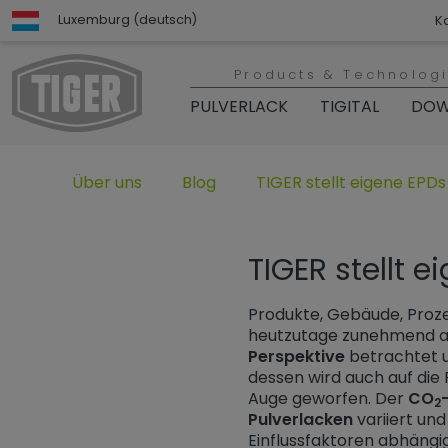
Luxemburg (deutsch)
K
Products & Technolog
PULVERLACK
TIGITAL
DOW
Untermenü öffnen für „www.tiger-coatings.com“
Untermenü öffnen für „TIGER Grou
Untermenü öffnen für „TI
Über uns
Blog
TIGER stellt eigene EPDs
TIGER stellt e
Produkte, Gebäude, Pro
heutzutage zunehmend 
Perspektive
betrachtet 
dessen wird auch auf die
Auge geworfen. Der
CO
2
Pulverlacken
variiert und
Einflussfaktoren abhängig