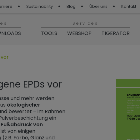
arriere
Sustainability
Blog
Über uns
Kontakt
ies
Services
NLOADS
TOOLS
WEBSHOP
TIGERATOR
p“
GER Blog“
 vor
igene EPDs vor
zesse und mehr werden
aus
ökologischer
und bewertet – im Rahmen
 Pulverbeschichtung ein
-Fußabdruck von
 ist von einigen
 (z.B. Farbe, Glanz und