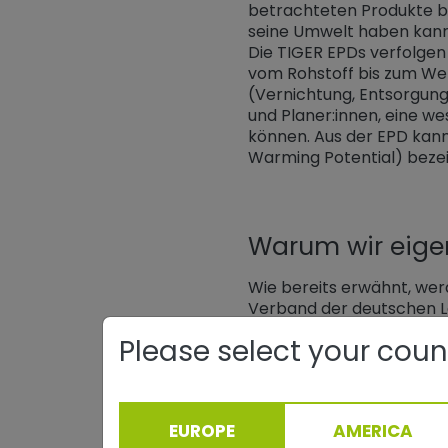
betrachteten Produkte ba
seine Umwelt haben kann.
Die TIGER EPDs verfolgen
vom Rohstoff bis zum We
(Vernichtung, Entsorgung.
und Planer:innen, eine w
können. Aus der EPD ka
Warming Potential) bezei
Warum wir eige
Wie bereits erwähnt, wer
Verband der deutschen Lac
Betriebe dar. Um für Zer
Please select your coun
können, wurden für die in
67, 68) eigene EPDs bere
zusätzlich ein
geringeres
Downloadbereich
verfüg
EUROPE
AMERICA