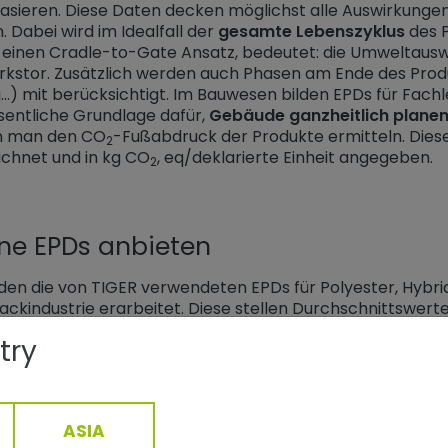
sieren. Diese Daten decken möglichst alle Auswirkungen 
 Dabei wird im Idealfall der
gesamte Lebenszyklus
des 
 einen Cradle-to-Gate Ansatz, bedeutet: die Umweltausw
rkstor. Zusätzlich werden auch Phasen am Ende des Prod
..) mit berücksichtigt. Im Bauwesen bilden EPDs für Fachl
esentliche Grundlage dafür,
Gebäude ganzheitlich plane
nn man den CO
-Fußabdruck der Produkte ermitteln. Dies
2
chnet und in kg CO
, eq/deklarierte Einheit angegeben.
2
ne EPDs anbieten
den die von TIGER verwendeten EPDs für Polyester, Hybr
kindustrie erarbeitet. Diese stellen Durchschnittswerte f
tifizierungen wie DGMB, LEED, BREEAM,
weitere Detailinfo
try
 Österreich produzierten TIGER-Drylac® Polyester/HAA Serie
chnet. Diese erleichtern das Bewerten von Gebäuden deu
 GWP im Vergleich zu den Verbands-EPDs
auf. Alle EPDs
bar.
ASIA