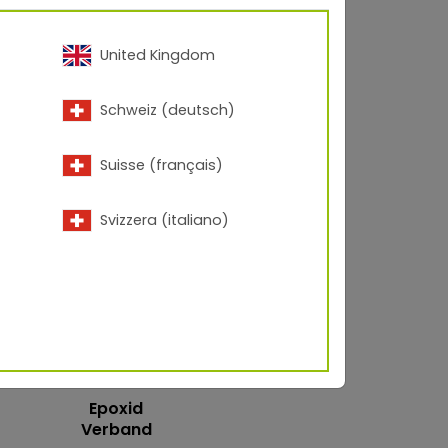
United Kingdom
kg)
Schweiz (deutsch)
Suisse (français)
Svizzera (italiano)
PDs!
Epoxid
Verband