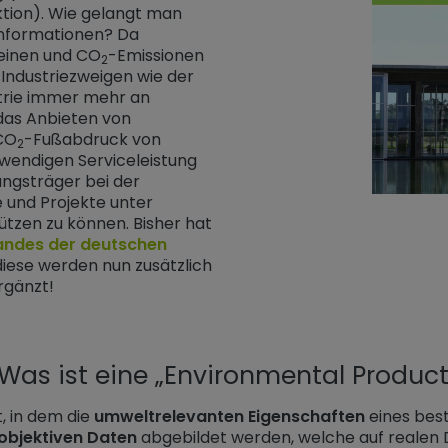
ktion). Wie gelangt man
 Informationen? Da
meinen und CO
-Emissionen
2
Industriezweigen wie der
trie immer mehr an
das Anbieten von
CO
-Fußabdruck von
2
twendigen Serviceleistung
ngsträger bei der
 und Projekte unter
tzen zu können. Bisher hat
andes der deutschen
iese werden nun zusätzlich
rgänzt!
Was ist eine „Environmental Product
, in dem die
umweltrelevanten Eigenschaften
eines bes
objektiven Daten
abgebildet werden, welche auf realen 