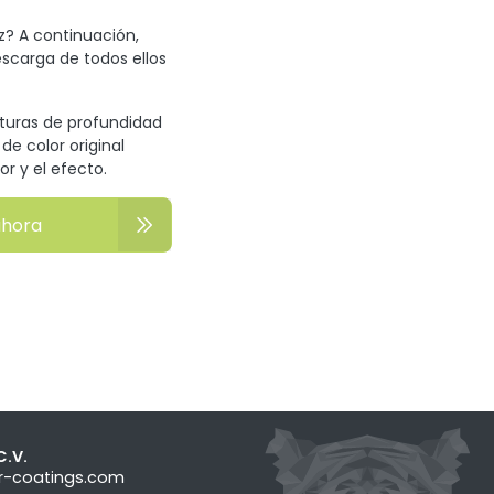
z? A continuación,
escarga de todos ellos
xturas de profundidad
de color original
or y el efecto.
ahora
C.V.
ger-coatings.com