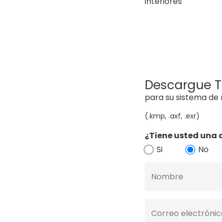
interiores
Descargue TI
para su sistema de
(.kmp, .axf, .exr)
¿Tiene usted una 
Si
No
Nombre
Correo electrónic