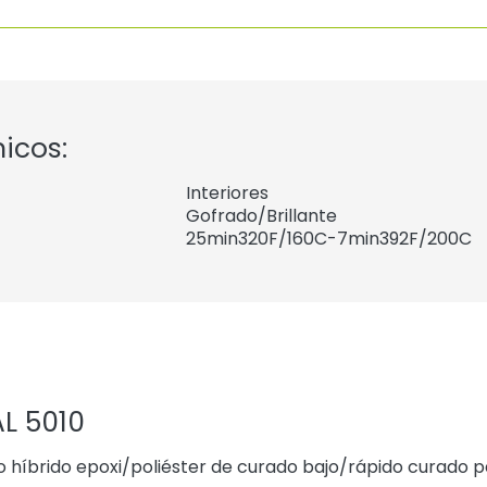
nicos:
Interiores
Gofrado/Brillante
25min320F/160C-7min392F/200C
L 5010
po híbrido epoxi/poliéster de curado bajo/rápido curado 