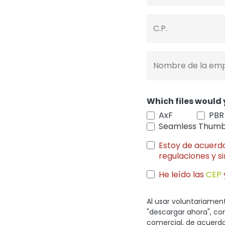
C.P.
Nombre de la em
Which files would 
AxF
PBR
Seamless Thumb
Estoy de acuer
regulaciones y s
He leído las
CEP
Al usar voluntariament
"descargar ahora", co
comercial, de acuerdo