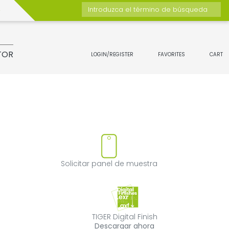
Introduzca el término de búsqueda
TOR
LOGIN/REGISTER
FAVORITES
CART
quitar el producto de favorito
Solicitar panel d
Solicitar panel de muestra
TIGER Digital Fini
TIGER Digital Finish
Descargar ahora