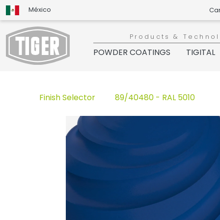
México
Ca
Products & Techno
POWDER COATINGS
TIGITAL
Finish Selector
89/40480 - RAL 5010