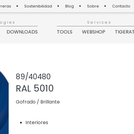
rreras
Sostenibilidad
Blog
Sobre
Contacto
logies
Services
DOWNLOADS
TOOLS
WEBSHOP
TIGERA
Share product
Agregar o 
89/40480
RAL 5010
Gofrado
/
Brillante
Interiores