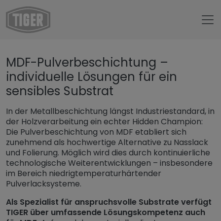
Untermenü öffnen für „www.tiger-coatings.com“
MDF-Pulverbeschichtung –
Untermenü öffnen für „Pulverlack“
Pulverlack
individuelle Lösungen für ein
Untermenü öffnen f
Anwendungen / Applikationen
sensibles Substrat
Untermenü öffnen für „Spezielle
Spezielle Substrate
In der Metallbeschichtung längst Industriestandard, in
MDF-Pulverbeschichtung
der Holzverarbeitung ein echter Hidden Champion:
Die Pulverbeschichtung von MDF etabliert sich
zunehmend als hochwertige Alternative zu Nasslack
und Folierung. Möglich wird dies durch kontinuierliche
technologische Weiterentwicklungen – insbesondere
im Bereich niedrigtemperaturhärtender
Pulverlacksysteme.
Als Spezialist für anspruchsvolle Substrate verfügt
TIGER über umfassende Lösungskompetenz auch