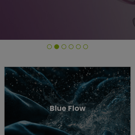
Untermenü öffnen für „www.tiger-coatings.com“
Untermenü öffnen für „Powder coa
Powder coatings
Untermenü öff
TIGER Trend Colors and Finishes 2026
Blue Flow