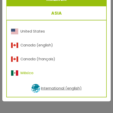
través de la investigación, la experiencia y la pasión,
crea superficies que son más que hermosas. Son
duraderas, funcionales y estéticas, una expresión de
ASIA
una actitud que no solo permite la transformación,
sino que la moldea activamente.
United States
A nuestra tienda web
Canada (english)
Canada (français)
México
International (english)