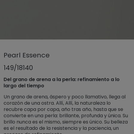
Untermenü öffnen für „www.tiger-coatings.com“
Pearl Essence
Untermenü öffnen für „Powder coa
Powder coatings
Untermenü öff
TIGER Trend Colors and Finishes 2026
149/18140
Pearl Essence
Del grano de arena a la perla: refinamiento a lo
largo del tiempo
Un grano de arena, áspero y poco llamativo, llega al
corazón de una ostra. Allí, Allí, la naturaleza lo
recubre capa por capa, año tras año, hasta que se
convierte en una perla: brillante, profunda y única. Su
brillo nunca es el mismo, siempre es único. Su belleza
es el resultado de la resistencia y la paciencia, un