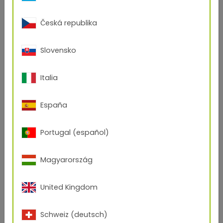
Česká republika
Open Product
Slovensko
138/15007
CRÃˆME 303
Italia
Liso
/
Brillante
España
Portugal (español)
Más inspiración:
Magyarország
United Kingdom
Schweiz (deutsch)