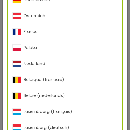
precioso y de una belleza duradera.
Österreich
Colección Trend Color Pearly Essence
France
und Color
Polska
Nederland
Belgique (français)
België (nederlands)
Luxembourg (français)
Luxemburg (deutsch)