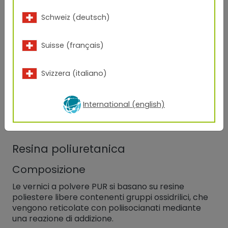
Schweiz (deutsch)
Applicazioni
Suisse (français)
Grazie alla loro resistenza agli agenti atmosferici, i
poliesteri sono adatti a
tutte le applicazioni
esterne
, come elementi di facciata, macchine
Svizzera (italiano)
agricole, telai di finestre, mobili da giardino e da
campeggio, apparecchi di illuminazione e veicoli a
due ruote, ecc.
International (english)
Resina poliuretanica
Composizione
Le vernici a polvere PUR si basano su resine
poliestere libere contenenti gruppi ossidrilici, che
vengono reticolate con poliisocianati mediante
una reazione di addizione.