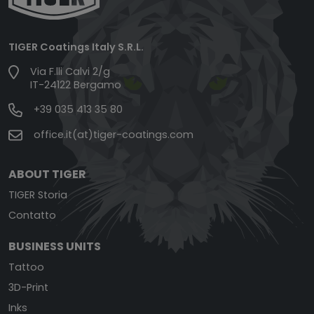
TIGER Coatings Italy S.R.L.
Via F.lli Calvi 2/g
IT-24122 Bergamo
+39 035 413 35 80
office.it(at)tiger-coatings.com
ABOUT TIGER
TIGER Storia
Contatto
BUSINESS UNITS
Tattoo
3D-Print
Inks