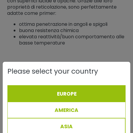
con superfici lucide e opache. Grazie alle loro
proprietà di reticolazione, sono perfettamente
adatte come primer:
ottima penetrazione in angoli e spigoli
buona resistenza chimica
elevata reattività/buon comportamento alle
basse temperature
Applicazioni
Please select your country
I rivestimenti in polvere epossidica sono quindi oggi
utilizzati quasi esclusivamente in
ambito
funzionale
, ad esempio per parti di automobili,
EUROPE
nell'industria elettrica ed elettronica, per raccordi
e ferri di armatura, primer anticorrosione e per il
rivestimento di tubi, condutture, ecc.
AMERICA
Resina poliestere
ASIA