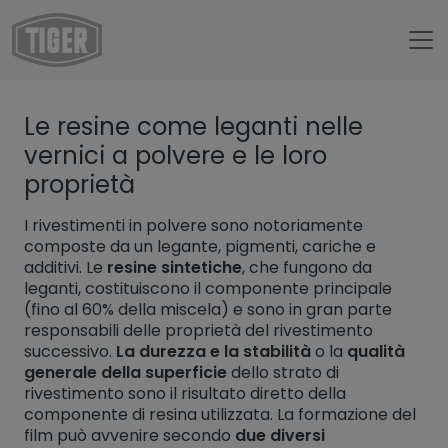
Untermenü öffnen für „www.tiger-coatings.com“
Le resine come leganti nelle
Untermenü öffnen für „TIGER Group“
Chi siamo
vernici a polvere e le loro
Untermenü öffnen für „TIGER Blog“
Blog
proprietà
Resine per verniciatura a polvere
I rivestimenti in polvere sono notoriamente
composte da un legante, pigmenti, cariche e
additivi. Le
resine sintetiche
, che fungono da
leganti, costituiscono il componente principale
(fino al 60% della miscela) e sono in gran parte
responsabili delle proprietà del rivestimento
successivo.
La
durezza e la stabilità
o la
qualità
generale della superficie
dello strato di
rivestimento sono il risultato diretto della
componente di resina utilizzata. La formazione del
film può avvenire secondo
due diversi