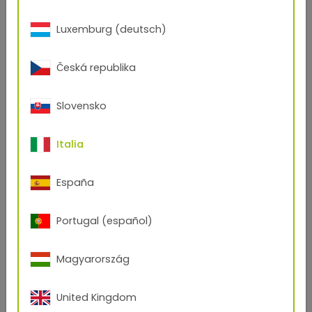
Luxemburg (deutsch)
Proprietà
Česká republika
Le resine poliestere convincono per la loro
resistenza particolarmente elevata
all'ingiallimento e allo sfarinamento
. Grazie alla
Slovensko
loro
stabilità alla temperatura
, sono sempre più
utilizzate anche in interni. Inoltre, hanno
un'elevata brillantezza e stabilità del colore
e
Italia
sono adatte a
molti effetti e superfici
.
Solo la resistenza ai solventi è inferiore rispetto
España
alle epossidiche e agli ibridi.
Portugal (español)
Magyarország
United Kingdom