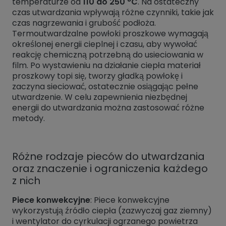
temperaturze od
110 do 250 °C
. Na ostateczny
czas utwardzania wpływają różne czynniki, takie jak
czas nagrzewania i grubość podłoża.
Termoutwardzalne powłoki proszkowe wymagają
określonej energii cieplnej i czasu, aby wywołać
reakcję chemiczną potrzebną do usieciowania w
film. Po wystawieniu na działanie ciepła materiał
proszkowy topi się, tworzy gładką powłokę i
zaczyna sieciować, ostatecznie osiągając pełne
utwardzenie. W celu zapewnienia niezbędnej
energii do utwardzania można zastosować różne
metody.
Różne rodzaje pieców do utwardzania
oraz znaczenie i ograniczenia każdego
z nich
Piece konwekcyjne
: Piece konwekcyjne
wykorzystują źródło ciepła (zazwyczaj gaz ziemny)
i wentylator do cyrkulacji ogrzanego powietrza