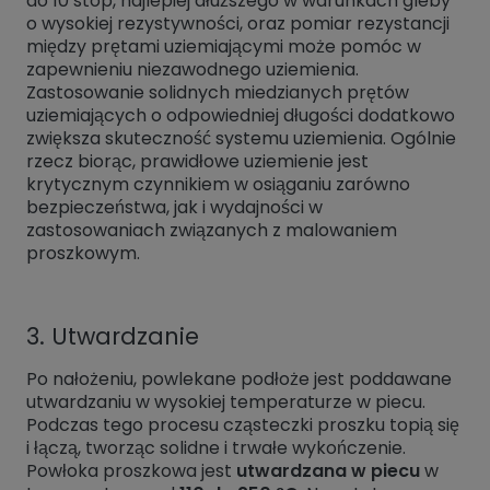
do 10 stóp, najlepiej dłuższego w warunkach gleby
o wysokiej rezystywności, oraz pomiar rezystancji
między prętami uziemiającymi może pomóc w
zapewnieniu niezawodnego uziemienia.
Zastosowanie solidnych miedzianych prętów
uziemiających o odpowiedniej długości dodatkowo
zwiększa skuteczność systemu uziemienia. Ogólnie
rzecz biorąc, prawidłowe uziemienie jest
krytycznym czynnikiem w osiąganiu zarówno
bezpieczeństwa, jak i wydajności w
zastosowaniach związanych z malowaniem
proszkowym.
3. Utwardzanie
Po nałożeniu, powlekane podłoże jest poddawane
utwardzaniu w wysokiej temperaturze w piecu.
Podczas tego procesu cząsteczki proszku topią się
i łączą, tworząc solidne i trwałe wykończenie.
Powłoka proszkowa jest
utwardzana w piecu
w