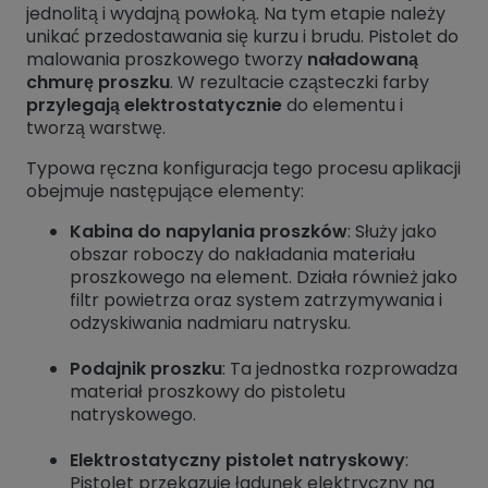
jednolitą i wydajną powłoką. Na tym etapie należy
unikać przedostawania się kurzu i brudu. Pistolet do
malowania proszkowego tworzy
naładowaną
chmurę proszku
. W rezultacie cząsteczki farby
przylegają elektrostatycznie
do elementu i
tworzą warstwę.
Typowa ręczna konfiguracja tego procesu aplikacji
obejmuje następujące elementy:
Kabina do napylania proszków
: Służy jako
obszar roboczy do nakładania materiału
proszkowego na element. Działa również jako
filtr powietrza oraz system zatrzymywania i
odzyskiwania nadmiaru natrysku.
Podajnik proszku
: Ta jednostka rozprowadza
materiał proszkowy do pistoletu
natryskowego.
Elektrostatyczny pistolet natryskowy
:
Pistolet przekazuje ładunek elektryczny na