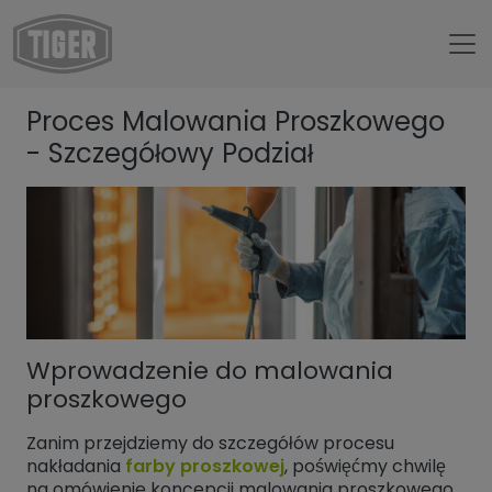
Untermenü öffnen für „www.tiger-coatings.com“
Proces Malowania Proszkowego
Untermenü öffnen für „TIGER Group“
O nas
- Szczegółowy Podział
Untermenü öffnen für „TIGER Blog“
TIGER Blog
Proces Malowania Proszkowego - Szczegółowy Podział
Wprowadzenie do malowania
proszkowego
Zanim przejdziemy do szczegółów procesu
nakładania
farby proszkowej
, poświęćmy chwilę
na omówienie koncepcji malowania proszkowego