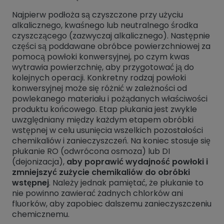
Najpierw podłoża są czyszczone przy użyciu
alkalicznego, kwaśnego lub neutralnego środka
czyszczącego (zazwyczaj alkalicznego). Następnie
części są poddawane obróbce powierzchniowej za
pomocą powłoki konwersyjnej, po czym kwas
wytrawia powierzchnię, aby przygotować ją do
kolejnych operacji. Konkretny rodzaj powłoki
konwersyjnej może się różnić w zależności od
powlekanego materiału i pożądanych właściwości
produktu końcowego. Etap płukania jest zwykle
uwzględniany między każdym etapem obróbki
wstępnej w celu usunięcia wszelkich pozostałości
chemikaliów i zanieczyszczeń. Na koniec stosuje się
płukanie RO (odwrócona osmoza) lub DI
(dejonizacja),
aby poprawić wydajność powłoki i
zmniejszyć zużycie chemikaliów do obróbki
wstępnej
. Należy jednak pamiętać, że płukanie to
nie powinno zawierać żadnych chlorków ani
fluorków, aby zapobiec dalszemu zanieczyszczeniu
chemicznemu.