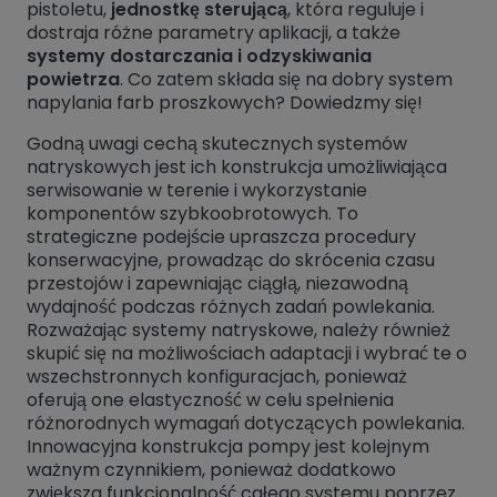
pistoletu,
jednostkę sterującą
, która reguluje i
dostraja różne parametry aplikacji, a także
systemy dostarczania i odzyskiwania
powietrza
. Co zatem składa się na dobry system
napylania farb proszkowych? Dowiedzmy się!
Godną uwagi cechą skutecznych systemów
natryskowych jest ich konstrukcja umożliwiająca
serwisowanie w terenie i wykorzystanie
komponentów szybkoobrotowych. To
strategiczne podejście upraszcza procedury
konserwacyjne, prowadząc do skrócenia czasu
przestojów i zapewniając ciągłą, niezawodną
wydajność podczas różnych zadań powlekania.
Rozważając systemy natryskowe, należy również
skupić się na możliwościach adaptacji i wybrać te o
wszechstronnych konfiguracjach, ponieważ
oferują one elastyczność w celu spełnienia
różnorodnych wymagań dotyczących powlekania.
Innowacyjna konstrukcja pompy jest kolejnym
ważnym czynnikiem, ponieważ dodatkowo
zwiększa funkcjonalność całego systemu poprzez