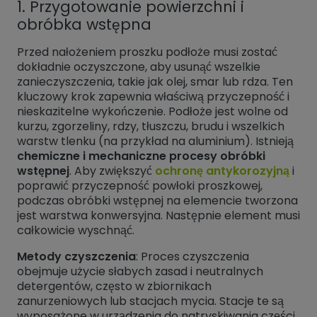
1. Przygotowanie powierzchni i
obróbka wstępna
Przed nałożeniem proszku podłoże musi zostać
dokładnie oczyszczone, aby usunąć wszelkie
zanieczyszczenia, takie jak olej, smar lub rdza. Ten
kluczowy krok zapewnia właściwą przyczepność i
nieskazitelne wykończenie. Podłoże jest wolne od
kurzu, zgorzeliny, rdzy, tłuszczu, brudu i wszelkich
warstw tlenku (na przykład na aluminium). Istnieją
chemiczne i mechaniczne procesy obróbki
wstępnej
. Aby zwiększyć
ochronę antykorozyjną
i
poprawić przyczepność powłoki proszkowej,
podczas obróbki wstępnej na elemencie tworzona
jest warstwa konwersyjna. Następnie element musi
całkowicie wyschnąć.
Metody czyszczenia
: Proces czyszczenia
obejmuje użycie słabych zasad i neutralnych
detergentów, często w zbiornikach
zanurzeniowych lub stacjach mycia. Stacje te są
wyposażone w urządzenia do natryskiwania części