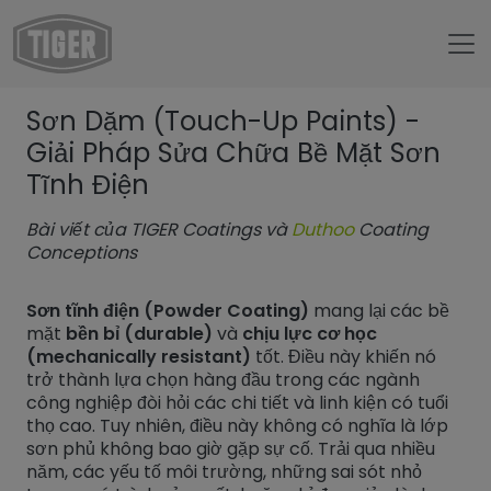
Untermenü öffnen für „trang chủ“
Sơn Dặm (Touch-Up Paints) -
Untermenü öffnen für „TIGER Group“
TIGER Group
Giải Pháp Sửa Chữa Bề Mặt Sơn
Tĩnh Điện
Untermenü öffnen für „TIGER Blog“
Blog
Sơn Dặm (Touch-Up Paints) - Giải Pháp Sửa Chữa Bề M
Bài viết của TIGER Coatings và
Duthoo
Coating
Conceptions
Sơn tĩnh điện (Powder Coating)
mang lại các bề
mặt
bền bỉ (durable)
và
chịu lực cơ học
(mechanically resistant)
tốt. Điều này khiến nó
trở thành lựa chọn hàng đầu trong các ngành
công nghiệp đòi hỏi các chi tiết và linh kiện có tuổi
thọ cao. Tuy nhiên, điều này không có nghĩa là lớp
sơn phủ không bao giờ gặp sự cố. Trải qua nhiều
năm, các yếu tố môi trường, những sai sót nhỏ