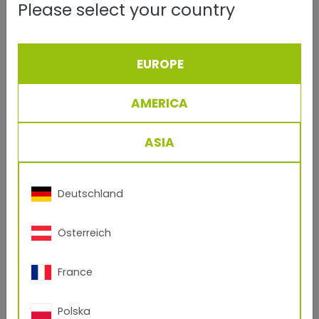
Please select your country
Khi đặt mua sơn dặm, việc tìm được màu tương
thích chính xác với bề mặt đã được sơn tĩnh điện
là cực kỳ quan trọng (crucial).
EUROPE
Việc này có thể được thực hiện bằng cách cung
cấp Mã ID sản phẩm cụ thể của lớp sơn tĩnh điện.
AMERICA
Mã này có thể đã có sẵn trong cơ sở dữ liệu sơn
lỏng, giúp việc sản xuất và giao hàng diễn ra nhanh
chóng. Nếu không có mã tương thích tuyệt đối, bạn
ASIA
có thể cung cấp một mẫu vật lý của bề mặt bị hư
hại để các chuyên gia có thể tái tạo lại màu sắc và
độ hoàn thiện một cách chính xác. Sau khi được
phát triển dưới định dạng mong muốn, sơn dặm sẽ
Deutschland
sẵn sàng được vận chuyển trực tiếp đến cơ sở của
bạn.
Österreich
France
Polska