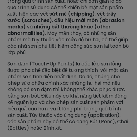
trong quá trình sản xuất, hoặc chỉ đơn giản là do
quá trình sử dụng có thể khiến bề mặt sản phẩm
xuất hiện các
vết sứt mẻ (chipping)
,
vết trầy
xước (scratches)
,
dấu hiệu mài mòn (abrasion
marks)
và
những bất thường khác (other
abnormalities)
. May mắn thay, có những sản
phẩm mà tùy thuộc vào mức độ hư hại, có thể giúp
các nhà sơn phủ tiết kiệm công sức sơn lại toàn bộ
lớp phủ.
Sơn dặm (Touch-Up Paints) là các lớp sơn lỏng
được pha chế đặc biệt để tương thích với một sản
phẩm sơn tĩnh điện nhất định. Do đó, chúng cho
phép sửa chữa chính xác những hư hại mà nếu
không có sơn dặm thì không thể khắc phục được
bằng sơn bột. Điều này có khả năng tiết kiệm đáng
kể nguồn lực và cho phép sản xuất sản phẩm với
hiệu quả cao hơn và ít lãng phí trong quá trình
sản xuất. Tùy thuộc vào ứng dụng (application),
các sản phẩm này có thể có dạng Bút (Pens), Chai
(Bottles) hoặc Bình xịt.