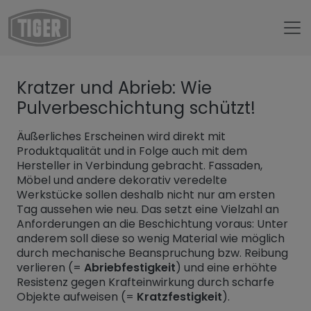
Untermenü öffnen für „www.tiger-coatings.com“
Kratzer und Abrieb: Wie
Untermenü öffnen für „TIGER Group“
Über uns
Pulverbeschichtung schützt!
Untermenü öffnen für „TIGER Blog“
Blog
Äußerliches Erscheinen wird direkt mit
Kratzer und Abrieb: Wie Pulverbeschichtung schützt!
Produktqualität und in Folge auch mit dem
Hersteller in Verbindung gebracht. Fassaden,
Möbel und andere dekorativ veredelte
Werkstücke sollen deshalb nicht nur am ersten
Tag aussehen wie neu. Das setzt eine Vielzahl an
Anforderungen an die Beschichtung voraus: Unter
anderem soll diese so wenig Material wie möglich
durch mechanische Beanspruchung bzw. Reibung
verlieren (=
Abriebfestigkeit
) und eine erhöhte
Resistenz gegen Krafteinwirkung durch scharfe
Objekte aufweisen (=
Kratzfestigkeit
).