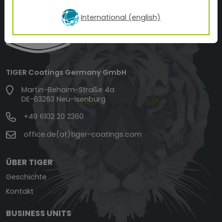
International (english)
TIGER Coatings Germany GmbH
Martin-Behaim-Straße 4a
DE-63263 Neu-Isenburg
+49 6102 20 2360
office.de(at)tiger-coatings.com
ÜBER TIGER
Geschichte
Kontakt
BUSINESS UNITS