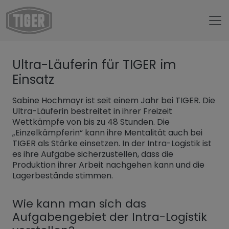
Untermenü öffnen für „www.tiger-coatings.com“
Ultra-Läuferin für TIGER im
Untermenü öffnen für „TIGER Group“
Über uns
Einsatz
Untermenü öffnen für „TIGER Blog“
Blog
Sabine Hochmayr ist seit einem Jahr bei TIGER. Die
Ultra-Läuferin für TIGER im Einsatz
Ultra-Läuferin bestreitet in ihrer Freizeit
Wettkämpfe von bis zu 48 Stunden. Die
„Einzelkämpferin“ kann ihre Mentalität auch bei
TIGER als Stärke einsetzen. In der Intra-Logistik ist
es ihre Aufgabe sicherzustellen, dass die
Produktion ihrer Arbeit nachgehen kann und die
Lagerbestände stimmen.
Wie kann man sich das
Aufgabengebiet der Intra-Logistik